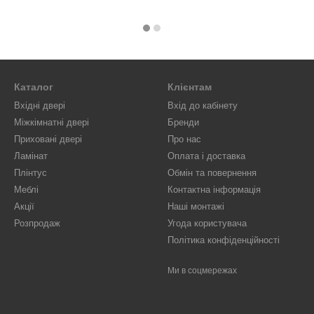
Каталог
Клієнтам
Вхідні двері
Вхід до кабінету
Міжкімнатні двері
Бренди
Приховані двері
Про нас
Ламінат
Оплата і доставка
Плінтус
Обмін та повернення
Меблі
Контактна інформація
Акції
Наші монтажі
Розпродаж
Угода користувача
Політика конфіденційності
Ми в соцмережах