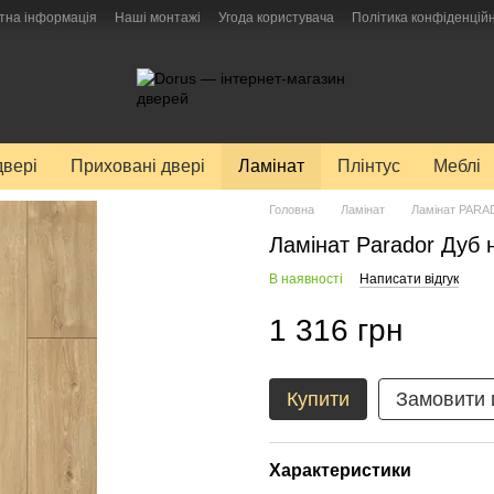
тна інформація
Наші монтажі
Угода користувача
Політика конфіденційн
двері
Приховані двері
Ламінат
Плінтус
Меблі
Головна
Ламінат
Ламінат PAR
Ламінат Parador Дуб 
В наявності
Написати відгук
1 316 грн
Купити
Замовити
Характеристики