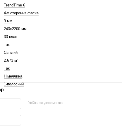
TrendTime 6
4-х стороння фаска
9 мм
243x2200 мм
33 клас
Так
Світлий
2,673 м²
Так
Німеччина
1-полосний
ар
Увійти за допомогою