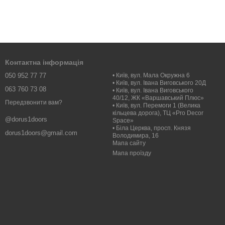
Контактна інформація
050 952 77 77
• Київ, вул. Мала Окружна 6
• Київ, вул. Івана Виговського 20Д
063 760 73 08
• Київ, вул. Івана Виговського
40/12, ЖК «Варшавський Плюс»
Передзвонити вам?
• Київ, вул. Перемоги 1 (Велика
кільцева дорога), ТЦ «Pro Decor
@dorus1doors
Space»
• Біла Церква, просп. Князя
dorus1doors@gmail.com
Володимира, 16
Мапа сайту
Мапа проїзду