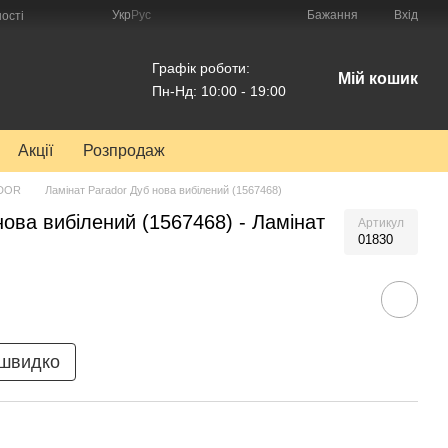
Укр
Рус
Бажання
Вхід
ості
Графік роботи:
Мій кошик
Пн-Нд: 10:00 - 19:00
Акції
Розпродаж
ADOR
Ламінат Parador Дуб нова вибілений (1567468)
нова вибілений (1567468) - Ламінат
Артикул
01830
 швидко