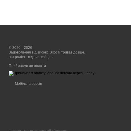
© 2020—2026
Задоволення від високої якості триває довше,
ніж радість від низької ціни
Приймаємо до оплати
Мобільна версія
Інтернет-магазин створений з Хорошоп