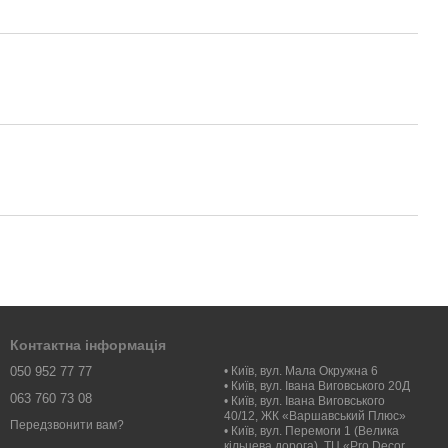
Контактна інформація
050 952 77 77
• Київ, вул. Мала Окружна 6
• Київ, вул. Івана Виговського 20Д
063 760 73 08
• Київ, вул. Івана Виговського
40/12, ЖК «Варшавський Плюс»
Передзвонити вам?
• Київ, вул. Перемоги 1 (Велика
кільцева дорога), ТЦ «Pro Decor