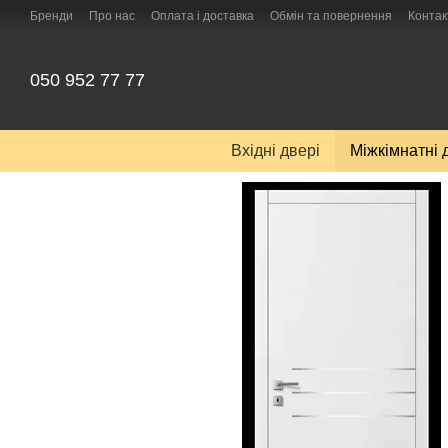
Перейти до основного контенту
Бренди
Про нас
Оплата і доставка
Обмін та повернення
Контак
050 952 77 77
Вхідні двері
Міжкімнатні 