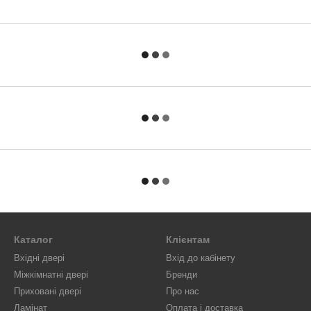
Каталог
Клієнтам
Вхідні двері
Вхід до кабінету
Міжкімнатні двері
Бренди
Приховані двері
Про нас
Ламінат
Оплата і доставка