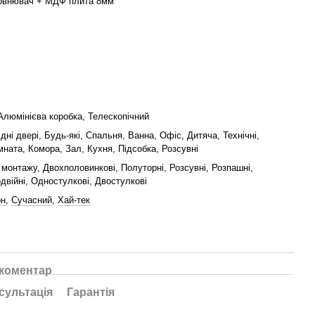
овнювач + МДФ плита 8мм
Алюмінієва коробка, Телескопічний
ідні двері, Будь-які, Спальня, Ванна, Офіс, Дитяча, Технічні,
мната, Комора, Зал, Кухня, Підсобка, Розсувні
монтажу, Двохполовинкові, Полуторні, Розсувні, Розпашні,
двійні, Одностулкові, Двостулкові
рн
,
Сучасний
,
Хай-тек
 коментар
сультація
Гарантія