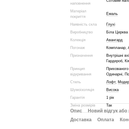
Сотовий нап
наповнення
Матеріал
Емаль
покриття
Наявність скла
Глухі
Виробництво
Біла Церква
Колекція
Авангард
Погонаж
Компланар, 
Призначення
Внутрішні вх
Гардероб, Кі
Принцип
Прихованого 
відкривання
Одинарні, По
Стиль
Лофт
,
Моде
Шумоізоляція
Висока
Гарантія
1 рік
Зміна розмірів
Так
Опис
Новий відгук або
Доставка
Оплата
Кон