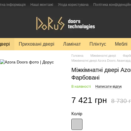
тна інформація
Наші монтажі
Угода користувача
Політика конфіденційн
двері
Приховані двері
Ламінат
Плінтус
Меблі
Головна
Міжкімнатні двері
Фарб
Міжкімнатні двері Azora Doors Авангард
Міжкімнатні двері Azo
Фарбовані
В наявності
Написати відгук
7 421 грн
8 730 
Колір