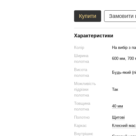
Купити
Замовити
Характеристики
Колір
На вибір з п
Ширина
600 мм, 700 
полотна
Висота
Будь-який (п
полотна
Можливість
підрізки
Так
полотна
Товщина
40 мм
полотна
Полотно
Щитові
Каркас
Клеєний мас
Внутрішнє