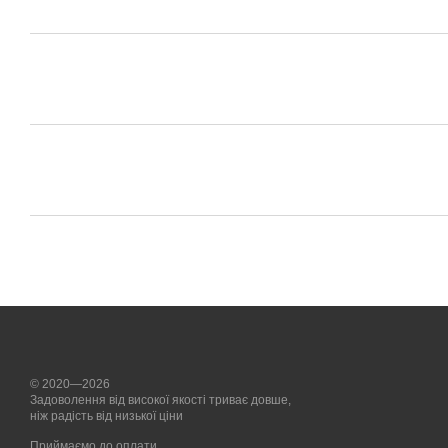
© 2020—2026
Задоволення від високої якості триває довше,
ніж радість від низької ціни
Приймаємо до оплати