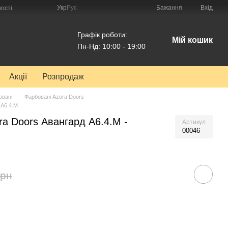
Укр
Рус
Бажання
Вхід
ості
Графік роботи:
Мій кошик
Пн-Нд: 10:00 - 19:00
Акції
Розпродаж
овані
Фарбовані Azora Doors
 A6.4.M
ra Doors Авангард A6.4.M -
Артикул
00046
грн