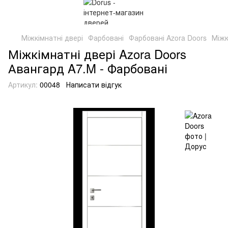
Міжкімнатні двері
Фарбовані
Фарбовані Azora Doors
Міжк
Міжкімнатні двері Azora Doors
Авангард A7.M - Фарбовані
Артикул:
00048
Написати відгук