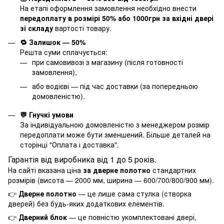
На етапі оформлення замовлення необхідно внести
передоплату в розмірі 50% або 1000грн за вхідні двері
зі складу
вартості товару.
🔁 Залишок — 50%
Решта суми сплачується:
при самовивозі з магазину (після готовності
замовлення),
або водієві — під час доставки (за попередньою
домовленістю).
💬 Гнучкі умови
За індивідуальною домовленістю з менеджером розмір
передоплати може бути зменшений. Більше деталей на
сторінці "
Оплата і доставка
".
Гарантія від виробника від 1 до 5 років.
На сайті вказана ціна
за дверне полотно
стандартних
розмірів (висота — 2000 мм, ширина — 600/700/800/900 мм).
👉
Дверне полотно
— це лише сама стулка (створка
дверей) без будь-яких додаткових елементів.
👉
Дверний блок
— це повністю укомплектовані двері,