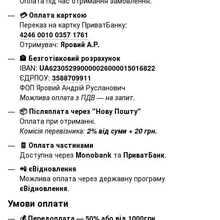
Оплата під час отримання замовлення.
💳 Оплата карткою
Переказ на картку ПриватБанку:
4246 0010 0357 1761
Отримувач:
Яровий А.Р.
🏦 Безготівковий розрахунок
IBAN:
UA623052990000026000015016822
ЄДРПОУ:
3588709911
ФОП Яровий Андрій Русланович
Можлива оплата з ПДВ — на запит.
📦 Післяплата через "Нову Пошту"
Оплата при отриманні.
Комісія перевізника:
2% від суми + 20 грн.
🧾 Оплата частинами
Доступна через
Monobank
та
ПриватБанк
.
📲 єВідновлення
Можлива оплата через державну програму
єВідновлення
.
Умови оплати
💰 Передоплата — 50% або від 1000грн