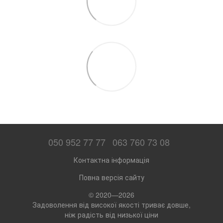
050 952 77 77
063 760 73 08
Контактна інформація
Повна версія сайту
© 2020—2026
Задоволення від високої якості триває довше,
ніж радість від низької ціни