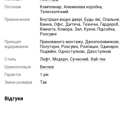
Погонаж
Компланар, Алюмінієва коробка,
Телескопічний
Призначення
Внутрішні вхідні двері, Будь-які, Спальня,
Ванна, Офіс, Дитяча, Технічні, Гардероб,
Кімната, Комора, Зал, Кухня, Підсобка,
Розсувні
Принцип
Прихованого монтажу, Двохполовинкові,
відкривання
Полуторні, Розсувні, Розпашні, Одинарні,
Подвійні, Одностулкові, Двостулкові
Стиль
Лофт
,
Модерн
,
Сучасний
,
Хай-тек
Шумоізоляція
Висока
Гарантія
1 рік
Зміна розмірів
Так
Відгуки