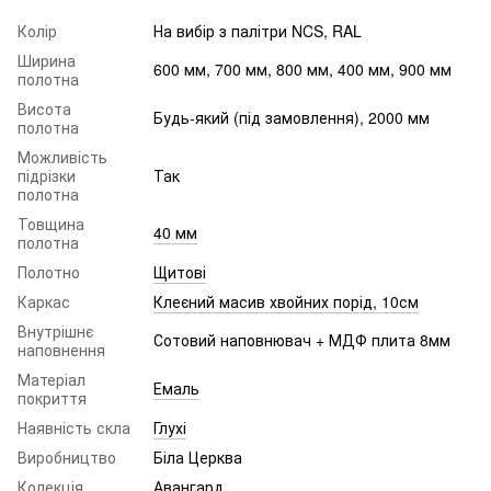
Колір
На вибір з палітри NCS, RAL
Ширина
600 мм, 700 мм, 800 мм, 400 мм, 900 мм
полотна
Висота
Будь-який (під замовлення), 2000 мм
полотна
Можливість
підрізки
Так
полотна
Товщина
40 мм
полотна
Полотно
Щитові
Каркас
Клеєний масив хвойних порід, 10см
Внутрішнє
Сотовий наповнювач + МДФ плита 8мм
наповнення
Матеріал
Емаль
покриття
Наявність скла
Глухі
Виробництво
Біла Церква
Колекція
Авангард