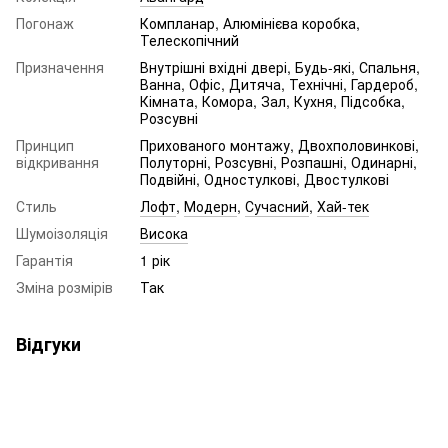
Погонаж
Компланар, Алюмінієва коробка,
Телескопічний
Призначення
Внутрішні вхідні двері, Будь-які, Спальня,
Ванна, Офіс, Дитяча, Технічні, Гардероб,
Кімната, Комора, Зал, Кухня, Підсобка,
Розсувні
Принцип
Прихованого монтажу, Двохполовинкові,
відкривання
Полуторні, Розсувні, Розпашні, Одинарні,
Подвійні, Одностулкові, Двостулкові
Стиль
Лофт
,
Модерн
,
Сучасний
,
Хай-тек
Шумоізоляція
Висока
Гарантія
1 рік
Зміна розмірів
Так
Відгуки