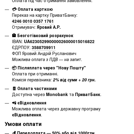
Оплата під час отримання замовлення.
💳 Оплата карткою
Переказ на картку ПриватБанку:
4246 0010 0357 1761
Отримувач:
Яровий А.Р.
🏦 Безготівковий розрахунок
IBAN:
UA623052990000026000015016822
ЄДРПОУ:
3588709911
ФОП Яровий Андрій Русланович
Можлива оплата з ПДВ — на запит.
📦 Післяплата через "Нову Пошту"
Оплата при отриманні.
Комісія перевізника:
2% від суми + 20 грн.
🧾 Оплата частинами
Доступна через
Monobank
та
ПриватБанк
.
📲 єВідновлення
Можлива оплата через державну програму
єВідновлення
.
Умови оплати
💰 Передоплата — 50% або від 1000грн