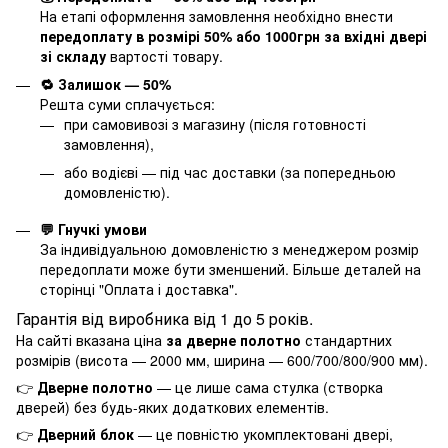
На етапі оформлення замовлення необхідно внести
передоплату в розмірі 50% або 1000грн за вхідні двері
зі складу
вартості товару.
🔁 Залишок — 50%
Решта суми сплачується:
при самовивозі з магазину (після готовності
замовлення),
або водієві — під час доставки (за попередньою
домовленістю).
💬 Гнучкі умови
За індивідуальною домовленістю з менеджером розмір
передоплати може бути зменшений. Більше деталей на
сторінці "
Оплата і доставка
".
Гарантія від виробника від 1 до 5 років.
На сайті вказана ціна
за дверне полотно
стандартних
розмірів (висота — 2000 мм, ширина — 600/700/800/900 мм).
👉
Дверне полотно
— це лише сама стулка (створка
дверей) без будь-яких додаткових елементів.
👉
Дверний блок
— це повністю укомплектовані двері,