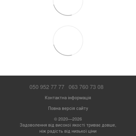
050 952 77 77
063 760 73 08
Контактна інформація
Повна версія сайту
© 2020—2026
Задоволення від високої якості триває довше,
ніж радість від низької ціни