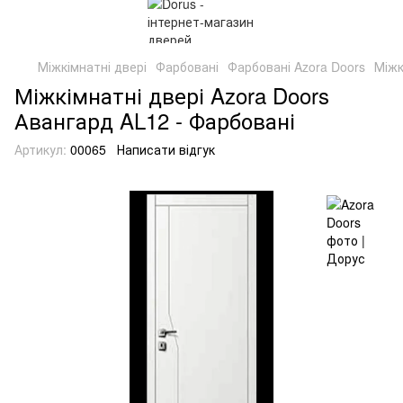
Міжкімнатні двері
Фарбовані
Фарбовані Azora Doors
Міжк
Міжкімнатні двері Azora Doors
Авангард AL12 - Фарбовані
Артикул:
00065
Написати відгук