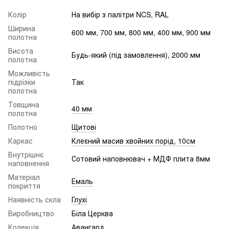
Колір
На вибір з палітри NCS, RAL
Ширина
600 мм, 700 мм, 800 мм, 400 мм, 900 мм
полотна
Висота
Будь-який (під замовлення), 2000 мм
полотна
Можливість
підрізки
Так
полотна
Товщина
40 мм
полотна
Полотно
Щитові
Каркас
Клеєний масив хвойних порід, 10см
Внутрішнє
Сотовий наповнювач + МДФ плита 8мм
наповнення
Матеріал
Емаль
покриття
Наявність скла
Глухі
Виробництво
Біла Церква
Колекція
Авангард