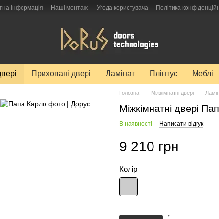
тна інформація
Наші монтажі
Угода користувача
Політика конфіденційн
двері
Приховані двері
Ламінат
Плінтус
Меблі
Головна
Міжкімнатні двері
Ламін
Міжкімнатні двері Пап
В наявності
Написати відгук
9 210 грн
Колір