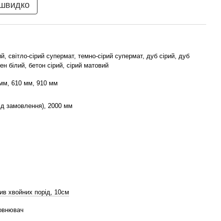
 швидко
й, світло-сірий супермат, темно-сірий супермат, дуб сірий, дуб
ен білий, бетон сірий, сірий матовий
мм, 610 мм, 910 мм
ід замовлення), 2000 мм
ив хвойних порід, 10см
овнювач