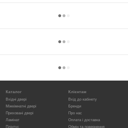
Каталог
Клієнтам
Вхідні двері
Вхід до кабінету
Міжкімнатні двері
Бренди
Приховані двері
Про нас
Ламінат
Оплата і доставка
Плінтус
Обмін та повернення