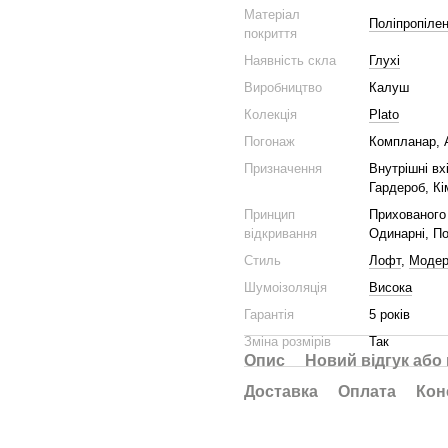
Матеріал
Поліпропілен
покриття
Наявність скла
Глухі
Виробництво
Калуш
Колекція
Plato
Погонаж
Компланар, 
Призначення
Внутрішні вх
Гардероб, Кі
Принцип
Прихованого 
відкривання
Одинарні, По
Стиль
Лофт
,
Моде
Шумоізоляція
Висока
Гарантія
5 років
Зміна розмірів
Так
Опис
Новий відгук або
Доставка
Оплата
Кон