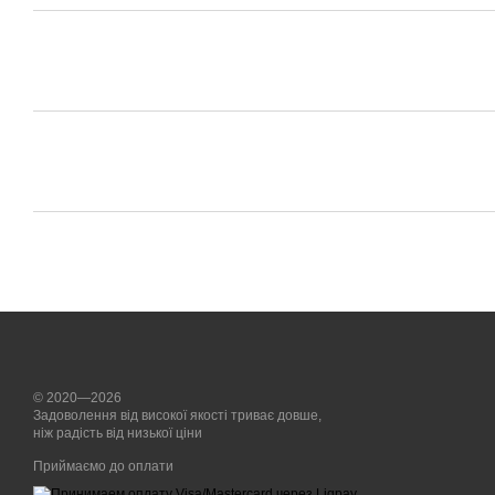
© 2020—2026
Задоволення від високої якості триває довше,
ніж радість від низької ціни
Приймаємо до оплати