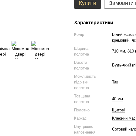
Купити
Замовити
Характеристики
Колір
Білий матови
кремовий, яс
Ширина
710 мм, 810 
полотна
Висота
Будь-який (п
полотна
Можливість
підрізки
Так
полотна
Товщина
40 мм
полотна
Полотно
Щитові
Каркас
Клеєний мас
Внутрішнє
Сотовий нап
наповнення