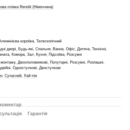
ова плівка Renolit (Німеччина)
Алюмінієва коробка, Телескопічний
ідні двері, Будь-які, Спальня, Ванна, Офіс, Дитяча, Технічні,
мната, Комора, Зал, Кухня, Підсобка, Розсувні
монтажу, Двохполовинкові, Полуторні, Розсувні, Розпашні,
двійні, Одностулкові, Двостулкові
рн
,
Сучасний
,
Хай-тек
 коментар
сультація
Гарантія