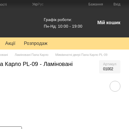
Укр
Рус
Бажання
Вхід
ості
Графік роботи:
Мій кошик
Пн-Нд: 10:00 - 19:00
Акції
Розпродаж
овані
Ламіновані Папа Карло
Міжкімнатні двері Папа Карло PL-09
а Карло PL-09 - Ламіновані
Артикул
01002