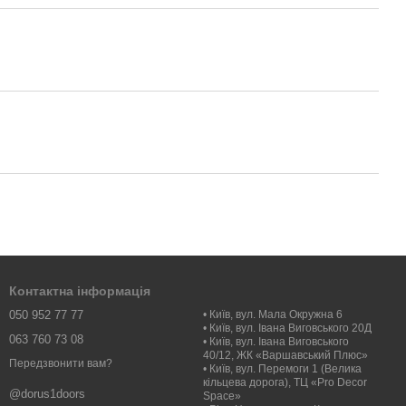
Контактна інформація
050 952 77 77
• Київ, вул. Мала Окружна 6
• Київ, вул. Івана Виговського 20Д
063 760 73 08
• Київ, вул. Івана Виговського
40/12, ЖК «Варшавський Плюс»
Передзвонити вам?
• Київ, вул. Перемоги 1 (Велика
кільцева дорога), ТЦ «Pro Decor
@dorus1doors
Space»