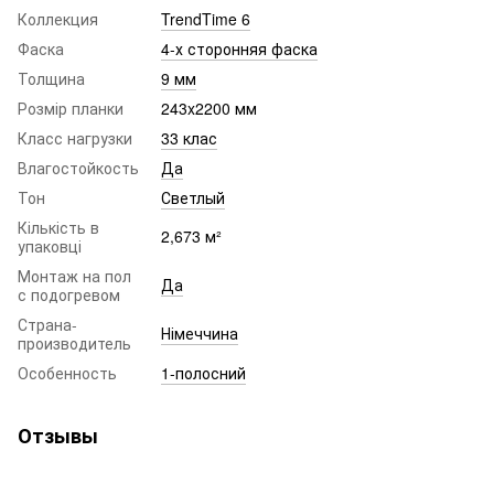
Коллекция
TrendTime 6
Фаска
4-х сторонняя фаска
Толщина
9 мм
Розмір планки
243x2200 мм
Класс нагрузки
33 клас
Влагостойкость
Да
Тон
Светлый
Кількість в
2,673 м²
упаковці
Монтаж на пол
Да
с подогревом
Страна-
Німеччина
производитель
Особенность
1-полосний
Отзывы