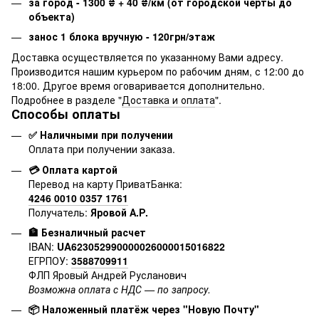
за город - 1300
₴
+ 40
₴
/км (от городской черты до
объекта)
занос 1 блока вручную - 120грн/этаж
Доставка осуществляется по указанному Вами адресу.
Производится нашим курьером по рабочим дням, с 12:00 до
18:00. Другое время оговаривается дополнительно.
Подробнее в разделе "
Доставка и оплата
".
Способы оплаты
✅ Наличными при получении
Оплата при получении заказа.
💳 Оплата картой
Перевод на карту ПриватБанка:
4246 0010 0357 1761
Получатель:
Яровой А.Р.
🏦 Безналичный расчет
IBAN:
UA623052990000026000015016822
ЕГРПОУ:
3588709911
ФЛП Яровый Андрей Русланович
Возможна оплата с НДС — по запросу.
📦 Наложенный платёж через "Новую Почту"