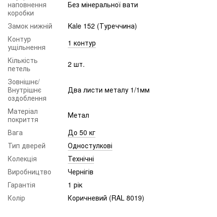
наповнення
Без мінеральної вати
коробки
Замок нижній
Kale 152 (Туреччина)
Контур
1 контур
ущільнення
Кількість
2 шт.
петель
Зовнішнє/
Внутрішнє
Два листи металу 1/1мм
оздоблення
Матеріал
Метал
покриття
Вага
До 50 кг
Тип дверей
Одностулкові
Колекція
Технічні
Виробництво
Чернігів
Гарантія
1 рік
Колір
Коричневий (RAL 8019)