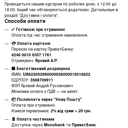
Проводиться нашим кур'єром по робочих днях, з 12:00 до
18:00. Інший час обговорюється додатково. Детальніше в
розділі "
Доставка і оплата
".
Способи оплати
✅ Готівкою при отриманні
Оплата під час отримання замовлення.
💳 Оплата карткою
Переказ на картку ПриватБанку:
4246 0010 0357 1761
Отримувач:
Яровий А.Р.
🏦 Безготівковий розрахунок
IBAN:
UA623052990000026000015016822
ЄДРПОУ:
3588709911
ФОП Яровий Андрій Русланович
Можлива оплата з ПДВ — на запит.
📦 Післяплата через "Нову Пошту"
Оплата при отриманні.
Комісія перевізника:
2% від суми + 20 грн.
🧾 Оплата частинами
Доступна через
Monobank
та
ПриватБанк
.