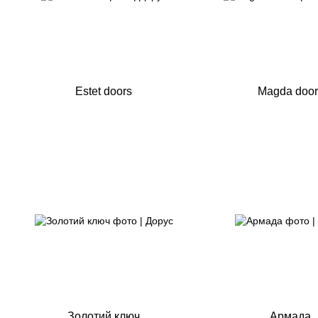
Estet doors
Magda door
Золотий ключ
Армада