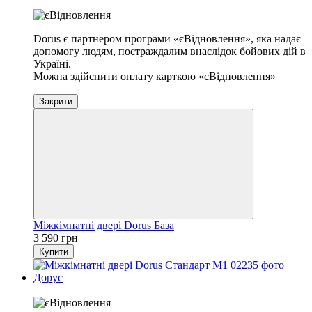
Хіт
Dorus є партнером програми «єВідновлення», яка надає
допомогу людям, постраждалим внаслідок бойових дій в
Україні.
Можна здійснити оплату карткою «єВідновлення»
Закрити
Міжкімнатні двері Dorus База
3 590 грн
Купити
Хіт