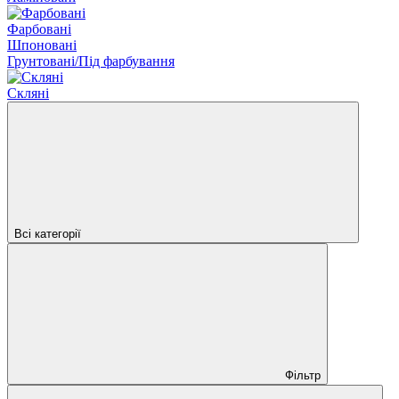
Фарбовані
Шпоновані
Грунтовані/Під фарбування
Скляні
Всі категорії
Фільтр