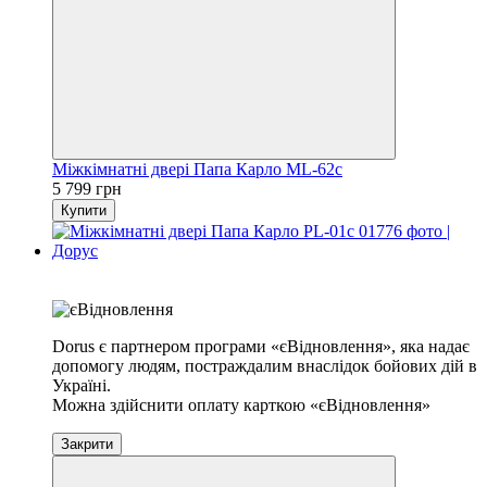
Міжкімнатні двері Папа Карло ML-62c
5 799 грн
Купити
Хіт
На складі
Dorus є партнером програми «єВідновлення», яка надає
допомогу людям, постраждалим внаслідок бойових дій в
Україні.
Можна здійснити оплату карткою «єВідновлення»
Закрити