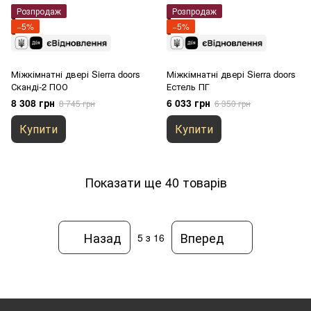
Розпродаж
Розпродаж
−5%
−5%
Міжкімнатні двері Sierra doors
Міжкімнатні двері Sierra doors
Сканді-2 ПОО
Естель ПГ
8 308 грн
6 033 грн
8 745 грн
6 350 грн
Купити
Купити
Показати ще 40 товарів
Назад
Вперед
5
з 16