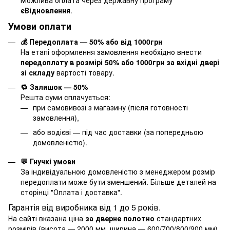
Можлива оплата через державну програму
єВідновлення
.
Умови оплати
💰 Передоплата — 50% або від 1000грн
На етапі оформлення замовлення необхідно внести
передоплату в розмірі 50% або 1000грн за вхідні двері
зі складу
вартості товару.
🔁 Залишок — 50%
Решта суми сплачується:
при самовивозі з магазину (після готовності
замовлення),
або водієві — під час доставки (за попередньою
домовленістю).
💬 Гнучкі умови
За індивідуальною домовленістю з менеджером розмір
передоплати може бути зменшений. Більше деталей на
сторінці "
Оплата і доставка
".
Гарантія від виробника від 1 до 5 років.
На сайті вказана ціна
за дверне полотно
стандартних
розмірів (висота — 2000 мм, ширина — 600/700/800/900 мм).