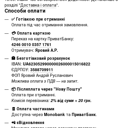
розділі "
Доставка і оплата
".
Способи оплати
✅ Готівкою при отриманні
Оплата під час отримання замовлення.
💳 Оплата карткою
Переказ на картку ПриватБанку:
4246 0010 0357 1761
Отримувач:
Яровий А.Р.
🏦 Безготівковий розрахунок
IBAN:
UA623052990000026000015016822
ЄДРПОУ:
3588709911
ФОП Яровий Андрій Русланович
Можлива оплата з ПДВ — на запит.
📦 Післяплата через "Нову Пошту"
Оплата при отриманні.
Комісія перевізника:
2% від суми + 20 грн.
🧾 Оплата частинами
Доступна через
Monobank
та
ПриватБанк
.
📲 єВідновлення