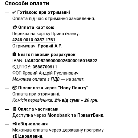
Способи оплати
✅ Готівкою при отриманні
Оплата під час отримання замовлення.
💳 Оплата карткою
Переказ на картку ПриватБанку:
4246 0010 0357 1761
Отримувач:
Яровий А.Р.
🏦 Безготівковий розрахунок
IBAN:
UA623052990000026000015016822
ЄДРПОУ:
3588709911
ФОП Яровий Андрій Русланович
Можлива оплата з ПДВ — на запит.
📦 Післяплата через "Нову Пошту"
Оплата при отриманні.
Комісія перевізника:
2% від суми + 20 грн.
🧾 Оплата частинами
Доступна через
Monobank
та
ПриватБанк
.
📲 єВідновлення
Можлива оплата через державну програму
єВідновлення
.