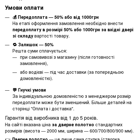
Умови оплати
💰 Передоплата — 50% або від 1000грн
На етапі оформлення замовлення необхідно внести
передоплату в розмірі 50% або 1000грн за вхідні двері
зі складу
вартості товару.
🔁 Залишок — 50%
Решта суми сплачується:
при самовивозі з магазину (після готовності
замовлення),
або водієві — під час доставки (за попередньою
домовленістю).
💬 Гнучкі умови
За індивідуальною домовленістю з менеджером розмір
передоплати може бути зменшений. Більше деталей на
сторінці "
Оплата і доставка
".
Гарантія від виробника від 1 до 5 років.
На сайті вказана ціна
за дверне полотно
стандартних
розмірів (висота — 2000 мм, ширина — 600/700/800/900 мм).
👉
Дверне полотно
— це лише сама стулка (створка