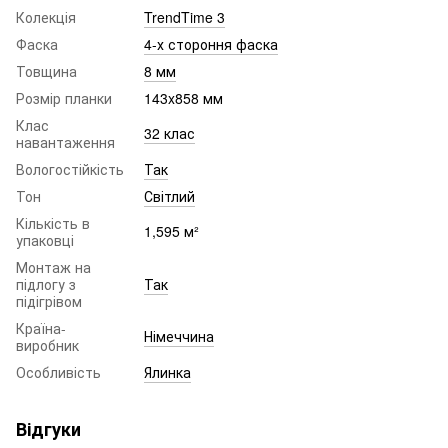
Колекція
TrendTime 3
Фаска
4-х стороння фаска
Товщина
8 мм
Розмір планки
143x858 мм
Клас
32 клас
навантаження
Вологостійкість
Так
Тон
Світлий
Кількість в
1,595 м²
упаковці
Монтаж на
підлогу з
Так
підігрівом
Країна-
Німеччина
виробник
Особливість
Ялинка
Відгуки