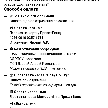
розділі "
Доставка і оплата
".
Способи оплати
✅ Готівкою при отриманні
Оплата під час отримання замовлення.
💳 Оплата карткою
Переказ на картку ПриватБанку:
4246 0010 0357 1761
Отримувач:
Яровий А.Р.
🏦 Безготівковий розрахунок
IBAN:
UA623052990000026000015016822
ЄДРПОУ:
3588709911
ФОП Яровий Андрій Русланович
Можлива оплата з ПДВ — на запит.
📦 Післяплата через "Нову Пошту"
Оплата при отриманні.
Комісія перевізника:
2% від суми + 20 грн.
🧾 Оплата частинами
Доступна через
Monobank
та
ПриватБанк
.
📲 єВідновлення