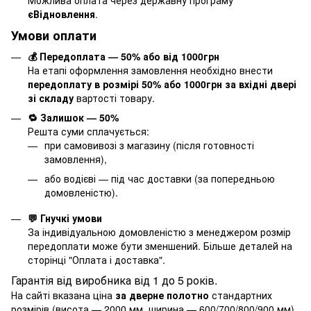
Можлива оплата через державну програму
єВідновлення
.
Умови оплати
💰 Передоплата — 50% або від 1000грн
На етапі оформлення замовлення необхідно внести
передоплату в розмірі 50% або 1000грн за вхідні двері
зі складу
вартості товару.
🔁 Залишок — 50%
Решта суми сплачується:
при самовивозі з магазину (після готовності
замовлення),
або водієві — під час доставки (за попередньою
домовленістю).
💬 Гнучкі умови
За індивідуальною домовленістю з менеджером розмір
передоплати може бути зменшений. Більше деталей на
сторінці "
Оплата і доставка
".
Гарантія від виробника від 1 до 5 років.
На сайті вказана ціна
за дверне полотно
стандартних
розмірів (висота — 2000 мм, ширина — 600/700/800/900 мм).