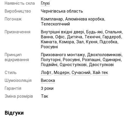
Наявність скла
Глухі
Виробництво
Чернігівська область
Погонаж
Компланар, Алюмінієва коробка,
Телескопічний
Призначення
Внутрішні вхідні двері, Будь-які, Спальня,
Ванна, Офіс, Дитяча, Технічні, Гардероб,
Кімната, Комора, Зал, Кухня, Підсобка,
Розсувні
Принцип
Прихованого монтажу, Двохполовинкові,
відкривання
Полуторні, Розсувні, Розпашні, Одинарні,
Подвійні, Одностулкові, Двостулкові
Стиль
Лофт
,
Модерн
,
Сучасний
,
Хай-тек
Шумоізоляція
Висока
Гарантія
3 роки
Зміна розмірів
Так
Відгуки