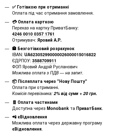
✅ Готівкою при отриманні
Оплата під час отримання замовлення.
💳 Оплата карткою
Переказ на картку ПриватБанку:
4246 0010 0357 1761
Отримувач:
Яровий А.Р.
🏦 Безготівковий розрахунок
IBAN:
UA623052990000026000015016822
ЄДРПОУ:
3588709911
ФОП Яровий Андрій Русланович
Можлива оплата з ПДВ — на запит.
📦 Післяплата через "Нову Пошту"
Оплата при отриманні.
Комісія перевізника:
2% від суми + 20 грн.
🧾 Оплата частинами
Доступна через
Monobank
та
ПриватБанк
.
📲 єВідновлення
Можлива оплата через державну програму
єВідновлення
.