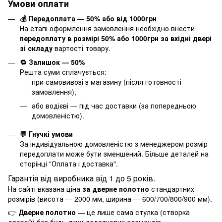
Умови оплати
💰 Передоплата — 50% або від 1000грн
На етапі оформлення замовлення необхідно внести
передоплату в розмірі 50% або 1000грн за вхідні двері
зі складу
вартості товару.
🔁 Залишок — 50%
Решта суми сплачується:
при самовивозі з магазину (після готовності
замовлення),
або водієві — під час доставки (за попередньою
домовленістю).
💬 Гнучкі умови
За індивідуальною домовленістю з менеджером розмір
передоплати може бути зменшений. Більше деталей на
сторінці "
Оплата і доставка
".
Гарантія від виробника від 1 до 5 років.
На сайті вказана ціна
за дверне полотно
стандартних
розмірів (висота — 2000 мм, ширина — 600/700/800/900 мм).
👉
Дверне полотно
— це лише сама стулка (створка
дверей) без будь-яких додаткових елементів.