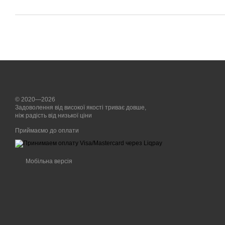
© 2020—2026
Задоволення від високої якості триває довше,
ніж радість від низької ціни
Приймаємо до оплати
Мобільна версія