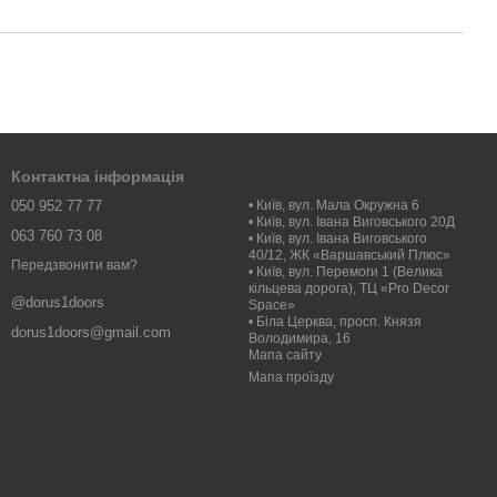
Контактна інформація
050 952 77 77
• Київ, вул. Мала Окружна 6
• Київ, вул. Івана Виговського 20Д
063 760 73 08
• Київ, вул. Івана Виговського
40/12, ЖК «Варшавський Плюс»
Передзвонити вам?
• Київ, вул. Перемоги 1 (Велика
кільцева дорога), ТЦ «Pro Decor
@dorus1doors
Space»
• Біла Церква, просп. Князя
dorus1doors@gmail.com
Володимира, 16
Мапа сайту
Мапа проїзду