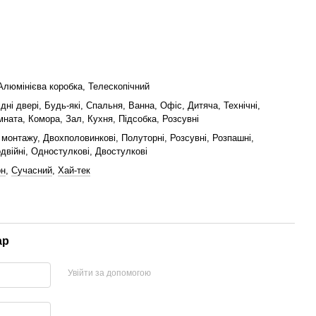
Алюмінієва коробка, Телескопічний
ідні двері, Будь-які, Спальня, Ванна, Офіс, Дитяча, Технічні,
мната, Комора, Зал, Кухня, Підсобка, Розсувні
монтажу, Двохполовинкові, Полуторні, Розсувні, Розпашні,
двійні, Одностулкові, Двостулкові
рн
,
Сучасний
,
Хай-тек
ар
Увійти за допомогою