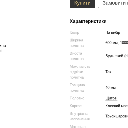
Купити
Замовити
Характеристики
Колір
На вибір
Ширина
600 мм, 1000
полотна
Висота
Будь-який (п
полотна
Можливість
підрізки
Так
полотна
Товщина
40 мм
полотна
Полотно
Щитові
Каркас
Клеєний мас
Внутрішнє
Трьохшарови
наповнення
Матеріал