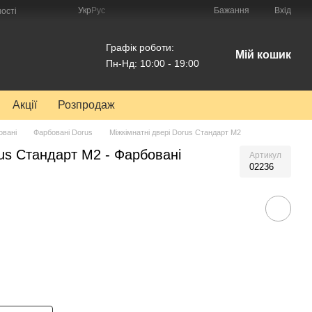
Укр
Рус
Бажання
Вхід
ості
Графік роботи:
Мій кошик
Пн-Нд: 10:00 - 19:00
Акції
Розпродаж
овані
Фарбовані Dorus
Міжкімнатні двері Dorus Стандарт М2
rus Стандарт М2 - Фарбовані
Артикул
02236