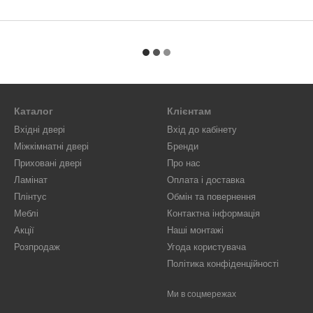
Каталог
Клієнтам
Вхідні двері
Вхід до кабінету
Міжкімнатні двері
Бренди
Приховані двері
Про нас
Ламінат
Оплата і доставка
Плінтус
Обмін та повернення
Меблі
Контактна інформація
Акції
Наші монтажі
Розпродаж
Угода користувача
Політика конфіденційності
Ми в соцмережах