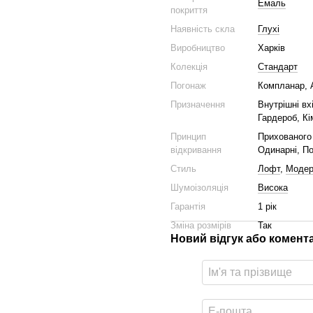
Емаль
покриття
Наявність скла
Глухі
Виробництво
Харків
Колекція
Стандарт
Погонаж
Компланар, 
Призначення
Внутрішні вх
Гардероб, Кі
Принцип
Прихованого 
відкривання
Одинарні, По
Стиль
Лофт
,
Моде
Шумоізоляція
Висока
Гарантія
1 рік
Зміна розмірів
Так
Новий відгук або комент