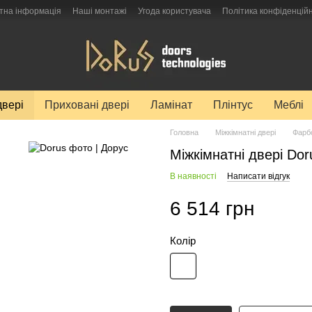
тна інформація
Наші монтажі
Угода користувача
Політика конфіденційн
двері
Приховані двері
Ламінат
Плінтус
Меблі
Головна
Міжкімнатні двері
Фарб
Міжкімнатні двері Do
В наявності
Написати відгук
6 514 грн
Колір