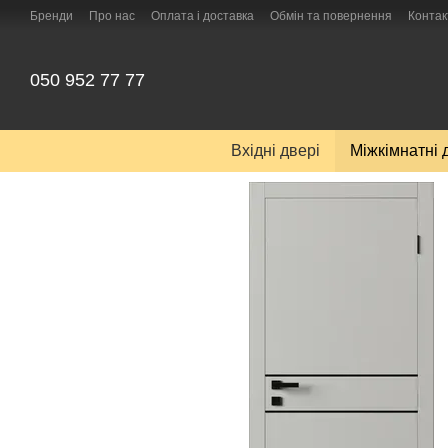
Перейти до основного контенту
Бренди
Про нас
Оплата і доставка
Обмін та повернення
Контак
050 952 77 77
Вхідні двері
Міжкімнатні 