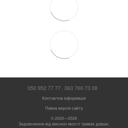
050 952 77 77
063 760 73 08
Контактна інформація
Повна версія сайту
© 2020—2026
Задоволення від високої якості триває довше,