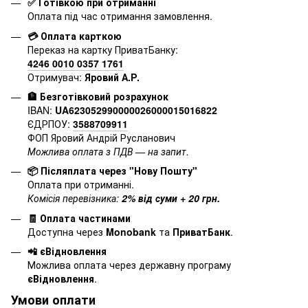
✅ Готівкою при отриманні
Оплата під час отримання замовлення.
💳 Оплата карткою
Переказ на картку ПриватБанку:
4246 0010 0357 1761
Отримувач:
Яровий А.Р.
🏦 Безготівковий розрахунок
IBAN:
UA623052990000026000015016822
ЄДРПОУ:
3588709911
ФОП Яровий Андрій Русланович
Можлива оплата з ПДВ — на запит.
📦 Післяплата через "Нову Пошту"
Оплата при отриманні.
Комісія перевізника:
2% від суми + 20 грн.
🧾 Оплата частинами
Доступна через
Monobank
та
ПриватБанк
.
📲 єВідновлення
Можлива оплата через державну програму
єВідновлення
.
Умови оплати