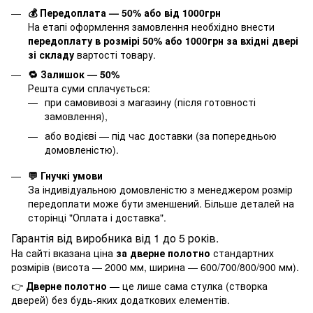
💰 Передоплата — 50% або від 1000грн
На етапі оформлення замовлення необхідно внести
передоплату в розмірі 50% або 1000грн за вхідні двері
зі складу
вартості товару.
🔁 Залишок — 50%
Решта суми сплачується:
при самовивозі з магазину (після готовності
замовлення),
або водієві — під час доставки (за попередньою
домовленістю).
💬 Гнучкі умови
За індивідуальною домовленістю з менеджером розмір
передоплати може бути зменшений. Більше деталей на
сторінці "
Оплата і доставка
".
Гарантія від виробника від 1 до 5 років.
На сайті вказана ціна
за дверне полотно
стандартних
розмірів (висота — 2000 мм, ширина — 600/700/800/900 мм).
👉
Дверне полотно
— це лише сама стулка (створка
дверей) без будь-яких додаткових елементів.