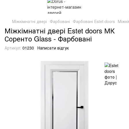
Міжкімнатні двері
Фарбовані
Фарбовані Estet doors
Міжкі
Міжкімнатні двері Estet doors МК
Соренто Glass - Фарбовані
Артикул:
01230
Написати відгук