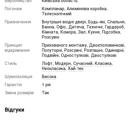
Виробництво
Київська область
Погонаж
Компланар, Алюмінієва коробка,
Телескопічний
Призначення
Внутрішні вхідні двері, Будь-які, Спальня,
Ванна, Офіс, Дитяча, Технічні, Гардероб,
Кімната, Комора, Зал, Кухня, Підсобка,
Розсувні
Принцип
Прихованого монтажу, Двохполовинкові,
відкривання
Полуторні, Розсувні, Розпашні, Одинарні,
Подвійні, Одностулкові, Двостулкові
Стиль
Лофт
,
Модерн
,
Сучасний
,
Класика
,
Неокласика
,
Хай-тек
Шумоізоляція
Висока
Гарантія
1 рік
Зміна розмірів
Так
Відгуки