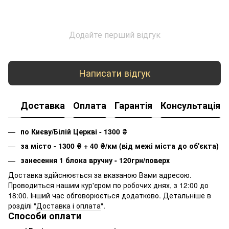
Додайте перший відгук
Написати відгук
Доставка
Оплата
Гарантія
Консультація
по Києву/Білій Церкві - 1300
₴
за місто - 1300
₴
+ 40
₴
/км (від межі міста до об'єкта)
занесення 1 блока вручну - 120грн/поверх
Доставка здійснюється за вказаною Вами адресою.
Проводиться нашим кур'єром по робочих днях, з 12:00 до
18:00. Інший час обговорюється додатково. Детальніше в
розділі "
Доставка і оплата
".
Способи оплати