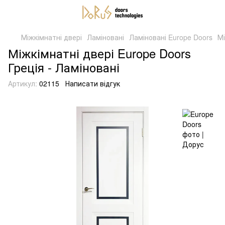
Міжкімнатні двері
Ламіновані
Ламіновані Europe Doors
Мі
Міжкімнатні двері Europe Doors
Греція - Ламіновані
Артикул:
02115
Написати відгук