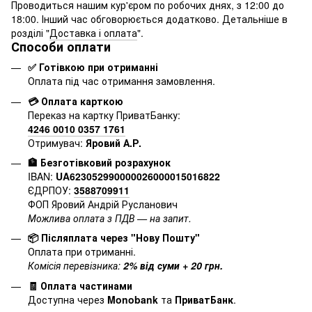
Проводиться нашим кур'єром по робочих днях, з 12:00 до
18:00. Інший час обговорюється додатково. Детальніше в
розділі "
Доставка і оплата
".
Способи оплати
✅ Готівкою при отриманні
Оплата під час отримання замовлення.
💳 Оплата карткою
Переказ на картку ПриватБанку:
4246 0010 0357 1761
Отримувач:
Яровий А.Р.
🏦 Безготівковий розрахунок
IBAN:
UA623052990000026000015016822
ЄДРПОУ:
3588709911
ФОП Яровий Андрій Русланович
Можлива оплата з ПДВ — на запит.
📦 Післяплата через "Нову Пошту"
Оплата при отриманні.
Комісія перевізника:
2% від суми + 20 грн.
🧾 Оплата частинами
Доступна через
Monobank
та
ПриватБанк
.