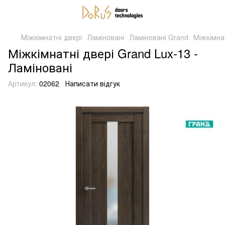
Міжкімнатні двері
Ламіновані
Ламіновані Grand
Міжкімна
Міжкімнатні двері Grand Lux-13 -
Ламіновані
Артикул:
02062
Написати відгук