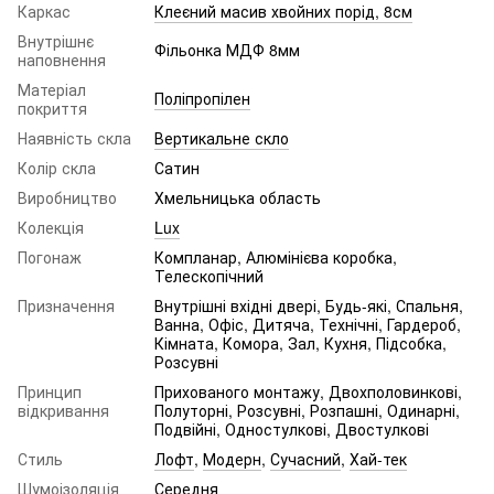
Каркас
Клеєний масив хвойних порід, 8см
Внутрішнє
Фільонка МДФ 8мм
наповнення
Матеріал
Поліпропілен
покриття
Наявність скла
Вертикальне скло
Колір скла
Сатин
Виробництво
Хмельницька область
Колекція
Lux
Погонаж
Компланар, Алюмінієва коробка,
Телескопічний
Призначення
Внутрішні вхідні двері, Будь-які, Спальня,
Ванна, Офіс, Дитяча, Технічні, Гардероб,
Кімната, Комора, Зал, Кухня, Підсобка,
Розсувні
Принцип
Прихованого монтажу, Двохполовинкові,
відкривання
Полуторні, Розсувні, Розпашні, Одинарні,
Подвійні, Одностулкові, Двостулкові
Стиль
Лофт
,
Модерн
,
Сучасний
,
Хай-тек
Шумоізоляція
Середня