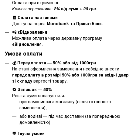
Оплата при отриманні.
Комісія перевізника:
2% від суми + 20 грн.
🧾 Оплата частинами
Доступна через
Monobank
та
ПриватБанк
.
📲 єВідновлення
Можлива оплата через державну програму
єВідновлення
.
Умови оплати
💰 Передоплата — 50% або від 1000грн
На етапі оформлення замовлення необхідно внести
передоплату в розмірі 50% або 1000грн за вхідні двері
зі складу
вартості товару.
🔁 Залишок — 50%
Решта суми сплачується:
при самовивозі з магазину (після готовності
замовлення),
або водієві — під час доставки (за попередньою
домовленістю).
💬 Гнучкі умови