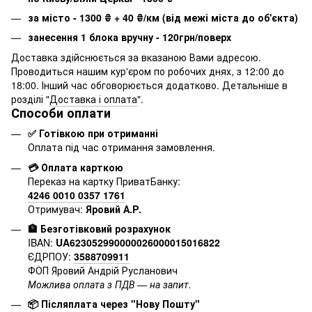
за місто - 1300
₴
+ 40
₴
/км (від межі міста до об'єкта)
занесення 1 блока вручну - 120грн/поверх
Доставка здійснюється за вказаною Вами адресою.
Проводиться нашим кур'єром по робочих днях, з 12:00 до
18:00. Інший час обговорюється додатково. Детальніше в
розділі "
Доставка і оплата
".
Способи оплати
✅ Готівкою при отриманні
Оплата під час отримання замовлення.
💳 Оплата карткою
Переказ на картку ПриватБанку:
4246 0010 0357 1761
Отримувач:
Яровий А.Р.
🏦 Безготівковий розрахунок
IBAN:
UA623052990000026000015016822
ЄДРПОУ:
3588709911
ФОП Яровий Андрій Русланович
Можлива оплата з ПДВ — на запит.
📦 Післяплата через "Нову Пошту"