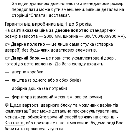
За індивідуальною домовленістю з менеджером розмір
передоплати може бути зменшений. Більше деталей на
сторінці "
Оплата і доставка
".
Гарантія від виробника від 1 до 5 років.
На сайті вказана ціна
за дверне полотно
стандартних
розмірів (висота — 2000 мм, ширина — 600/700/800/900 мм).
👉
Дверне полотно
— це лише сама стулка (створка
дверей) без будь-яких додаткових елементів.
👉
Дверний блок
— це повністю укомплектовані двері,
готові до встановлення. До його складу входять:
дверна коробка
лиштва (з одного або з обох боків)
добірна дошка (за потреби)
фурнітура (замковий механізм, завіси, ручки)
💬 Щодо вартості дверного блоку та можливих варіантів
комплектації вас може детально проконсультувати наш
менеджер, обирайте зручний спосіб зв'язку на сторінці -
Контакти
, або приходьте в наші магазини, будемо раді Вас
бачити та проконсультувати.