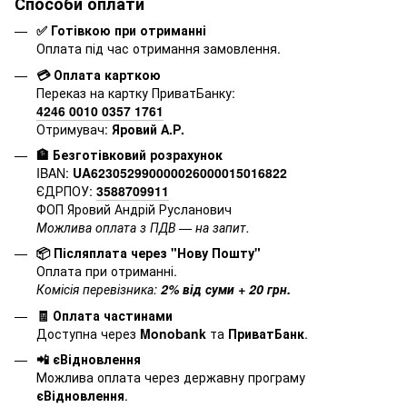
Способи оплати
✅ Готівкою при отриманні
Оплата під час отримання замовлення.
💳 Оплата карткою
Переказ на картку ПриватБанку:
4246 0010 0357 1761
Отримувач:
Яровий А.Р.
🏦 Безготівковий розрахунок
IBAN:
UA623052990000026000015016822
ЄДРПОУ:
3588709911
ФОП Яровий Андрій Русланович
Можлива оплата з ПДВ — на запит.
📦 Післяплата через "Нову Пошту"
Оплата при отриманні.
Комісія перевізника:
2% від суми + 20 грн.
🧾 Оплата частинами
Доступна через
Monobank
та
ПриватБанк
.
📲 єВідновлення
Можлива оплата через державну програму
єВідновлення
.