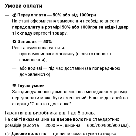
Умови оплати
💰 Передоплата — 50% або від 1000грн
На етапі оформлення замовлення необхідно внести
передоплату в розмірі 50% або 1000грн за вхідні двері
зі складу
вартості товару.
🔁 Залишок — 50%
Решта суми сплачується:
при самовивозі з магазину (після готовності
замовлення),
або водієві — під час доставки (за попередньою
домовленістю).
💬 Гнучкі умови
За індивідуальною домовленістю з менеджером розмір
передоплати може бути зменшений. Більше деталей на
сторінці "
Оплата і доставка
".
Гарантія від виробника від 1 до 5 років.
На сайті вказана ціна
за дверне полотно
стандартних
розмірів (висота — 2000 мм, ширина — 600/700/800/900 мм).
👉
Дверне полотно
— це лише сама стулка (створка