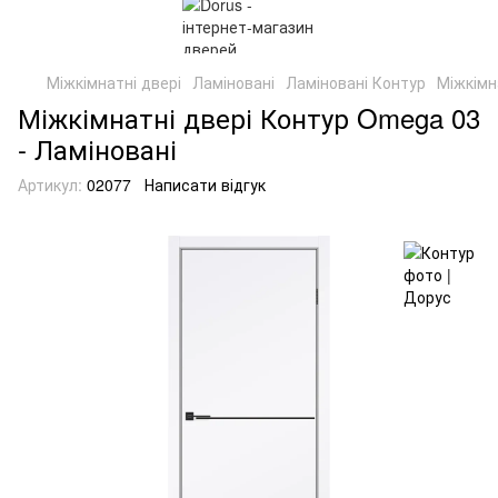
Міжкімнатні двері
Ламіновані
Ламіновані Контур
Міжкімн
Міжкімнатні двері Контур Omega 03
- Ламіновані
Артикул:
02077
Написати відгук