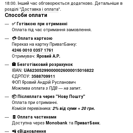
18:00. Інший час обговорюється додатково. Детальніше в
розділі "
Доставка і оплата
".
Способи оплати
✅ Готівкою при отриманні
Оплата під час отримання замовлення.
💳 Оплата карткою
Переказ на картку ПриватБанку:
4246 0010 0357 1761
Отримувач:
Яровий А.Р.
🏦 Безготівковий розрахунок
IBAN:
UA623052990000026000015016822
ЄДРПОУ:
3588709911
ФОП Яровий Андрій Русланович
Можлива оплата з ПДВ — на запит.
📦 Післяплата через "Нову Пошту"
Оплата при отриманні.
Комісія перевізника:
2% від суми + 20 грн.
🧾 Оплата частинами
Доступна через
Monobank
та
ПриватБанк
.
📲 єВідновлення