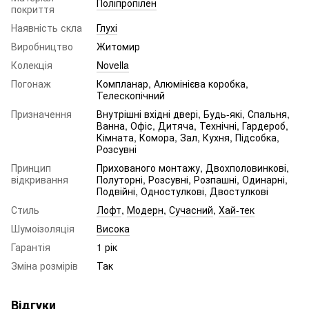
Поліпропілен
покриття
Наявність скла
Глухі
Виробництво
Житомир
Колекція
Novella
Погонаж
Компланар, Алюмінієва коробка,
Телескопічний
Призначення
Внутрішні вхідні двері, Будь-які, Спальня,
Ванна, Офіс, Дитяча, Технічні, Гардероб,
Кімната, Комора, Зал, Кухня, Підсобка,
Розсувні
Принцип
Прихованого монтажу, Двохполовинкові,
відкривання
Полуторні, Розсувні, Розпашні, Одинарні,
Подвійні, Одностулкові, Двостулкові
Стиль
Лофт
,
Модерн
,
Сучасний
,
Хай-тек
Шумоізоляція
Висока
Гарантія
1 рік
Зміна розмірів
Так
Відгуки