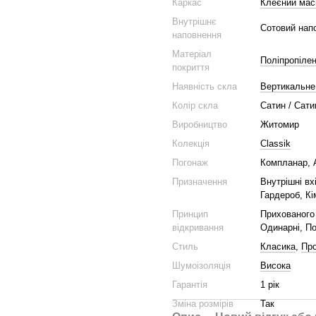
Каркас
Клеєний мас
Внутрішнє
Сотовий нап
наповнення
Матеріал
Поліпропіле
покриття
Наявність скла
Вертикальне
Колір скла
Сатин / Сат
Виробництво
Житомир
Колекція
Classik
Погонаж
Компланар, 
Призначення
Внутрішні вх
Гардероб, Кі
Принцип
Прихованого 
відкривання
Одинарні, По
Стиль
Класика
,
Пр
Шумоізоляція
Висока
Гарантія
1 рік
Зміна розмірів
Так