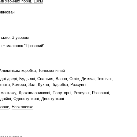
ив хвойних порід, 10см
овнювач
н
 скло
,
З узором
ин + малюнок "Прозорий"
Алюмінієва коробка, Телескопічний
ідні двері, Будь-які, Спальня, Ванна, Офіс, Дитяча, Технічні,
мната, Комора, Зал, Кухня, Підсобка, Розсувні
монтажу, Двохполовинкові, Полуторні, Розсувні, Розпашні,
двійні, Одностулкові, Двостулкові
ованс
,
Неокласика