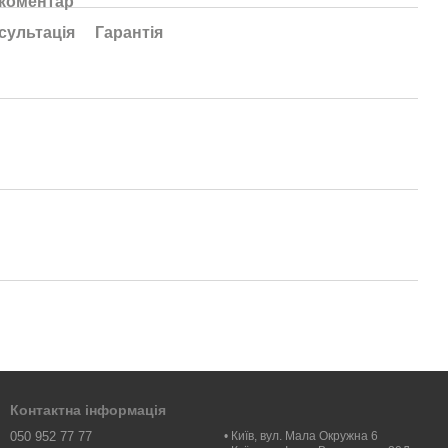
 коментар
сультація
Гарантія
Контактна інформація
050 952 77 77
• Київ, вул. Мала Окружна 6