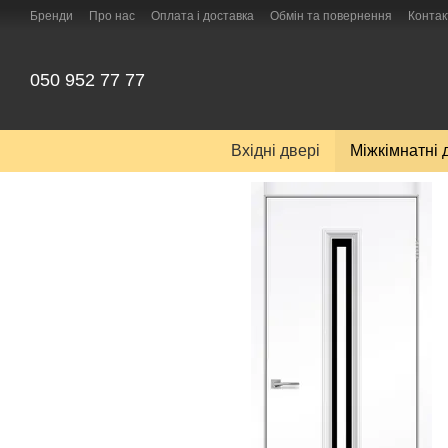
Перейти до основного контенту
Бренди
Про нас
Оплата і доставка
Обмін та повернення
Контак
050 952 77 77
Вхідні двері
Міжкімнатні 