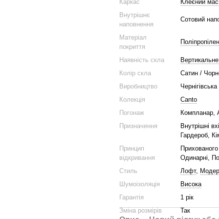
Каркас
Клеєний мас
Внутрішнє
Сотовий нап
наповнення
Матеріал
Поліпропіле
покриття
Наявність скла
Вертикальне
Колір скла
Сатин / Чорн
Виробництво
Чернігівська
Колекція
Canto
Погонаж
Компланар, 
Призначення
Внутрішні вх
Гардероб, Кі
Принцип
Прихованого 
відкривання
Одинарні, По
Стиль
Лофт
,
Моде
Шумоізоляція
Висока
Гарантія
1 рік
Зміна розмірів
Так