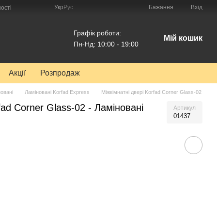
Укр
Рус
Бажання
Вхід
ості
Графік роботи:
Мій кошик
Пн-Нд: 10:00 - 19:00
Акції
Розпродаж
овані
Ламіновані Korfad Express
Міжкімнатні двері Korfad Corner Glass-02
fad Corner Glass-02 - Ламіновані
Артикул
01437