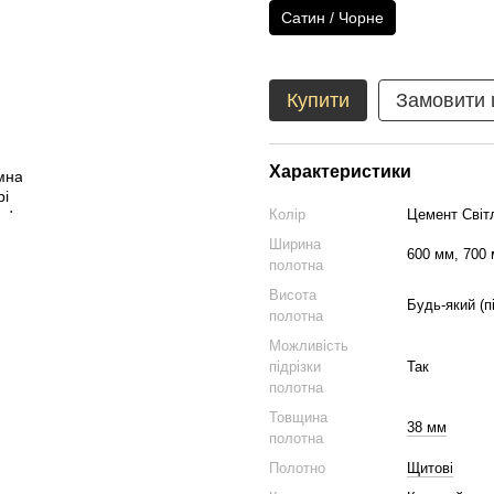
Сатин / Чорне
Купити
Замовити
Характеристики
Колір
Цемент Світ
Ширина
600 мм, 700 
полотна
Висота
Будь-який (п
полотна
Можливість
підрізки
Так
полотна
Товщина
38 мм
полотна
Полотно
Щитові