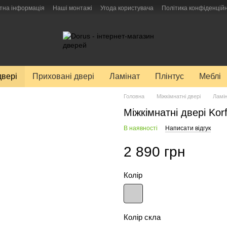
тна інформація
Наші монтажі
Угода користувача
Політика конфіденційн
двері
Приховані двері
Ламінат
Плінтус
Меблі
Головна
Міжкімнатні двері
Ламін
Міжкімнатні двері Kor
В наявності
Написати відгук
2 890 грн
Колір
Колір скла