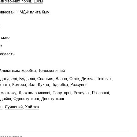
ив хвойних порід, 10см
овнювач + МДФ плита 6мм
н
 скло
е
 область
Алюмінієва коробка, Телескопічний
ідні двері, Будь-які, Спальня, Ванна, Офіс, Дитяча, Технічні,
мната, Комора, Зал, Кухня, Підсобка, Розсувні
монтажу, Двохполовинкові, Полуторні, Розсувні, Розпашні,
двійні, Одностулкові, Двостулкові
рн
,
Сучасний
,
Хай-тек