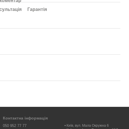
 коментар
сультація
Гарантія
Контактна інформація
050 952 77 77
• Київ, вул. Мала Окружна 6