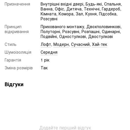
Призначення
Внутрішні вхідні двері, Будь-які, Спальня,
Ванна, Офіс, Дитяча, Технічні, Гардероб,
Кімната, Комора, Зал, Кухня, Підсобка,
Розсувні
Принцип
Прихованого монтажу, Двохполовинкові,
відкривання
Полуторні, Розсувні, Розпашні, Одинарні,
Подвійні, Одностулкові, Двостулкові
Стиль
Лофт
,
Модерн
,
Сучасний
,
Хай-тек
Шумоізоляція
Середня
Гарантія
1 рік
Зміна розмірів
Так
Відгуки
Додайте перший відгук