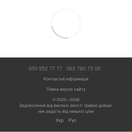
050 952 77 77
063 760 73 08
Контактна інформація
Повна версія сайту
© 2020—2026
Задоволення від високої якості триває довше,
ніж радість від низької ціни
Укр
Рус