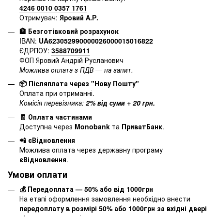
4246 0010 0357 1761
Отримувач:
Яровий А.Р.
🏦 Безготівковий розрахунок
IBAN:
UA623052990000026000015016822
ЄДРПОУ:
3588709911
ФОП Яровий Андрій Русланович
Можлива оплата з ПДВ — на запит.
📦 Післяплата через "Нову Пошту"
Оплата при отриманні.
Комісія перевізника:
2% від суми + 20 грн.
🧾 Оплата частинами
Доступна через
Monobank
та
ПриватБанк
.
📲 єВідновлення
Можлива оплата через державну програму
єВідновлення
.
Умови оплати
💰 Передоплата — 50% або від 1000грн
На етапі оформлення замовлення необхідно внести
передоплату в розмірі 50% або 1000грн за вхідні двері