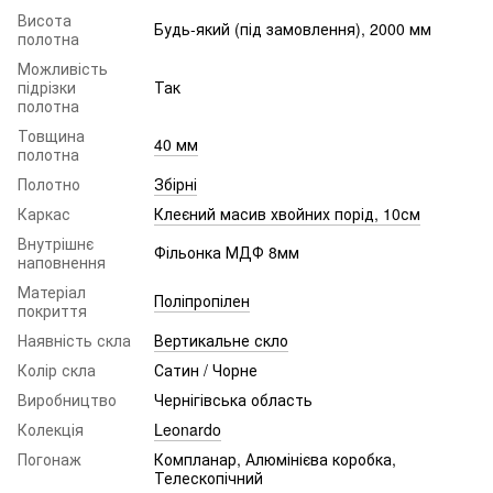
Висота
Будь-який (під замовлення), 2000 мм
полотна
Можливість
підрізки
Так
полотна
Товщина
40 мм
полотна
Полотно
Збірні
Каркас
Клеєний масив хвойних порід, 10см
Внутрішнє
Фільонка МДФ 8мм
наповнення
Матеріал
Поліпропілен
покриття
Наявність скла
Вертикальне скло
Колір скла
Сатин / Чорне
Виробництво
Чернігівська область
Колекція
Leonardo
Погонаж
Компланар, Алюмінієва коробка,
Телескопічний