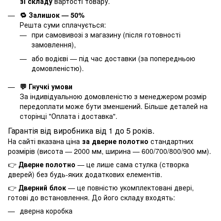
зі складу
вартості товару.
🔁 Залишок — 50%
Решта суми сплачується:
при самовивозі з магазину (після готовності
замовлення),
або водієві — під час доставки (за попередньою
домовленістю).
💬 Гнучкі умови
За індивідуальною домовленістю з менеджером розмір
передоплати може бути зменшений. Більше деталей на
сторінці "
Оплата і доставка
".
Гарантія від виробника від 1 до 5 років.
На сайті вказана ціна
за дверне полотно
стандартних
розмірів (висота — 2000 мм, ширина — 600/700/800/900 мм).
👉
Дверне полотно
— це лише сама стулка (створка
дверей) без будь-яких додаткових елементів.
👉
Дверний блок
— це повністю укомплектовані двері,
готові до встановлення. До його складу входять:
дверна коробка