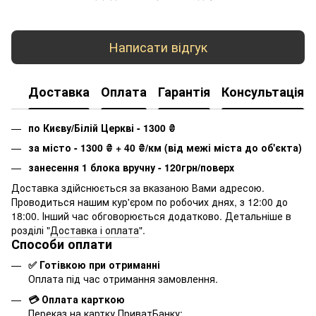
Написати відгук
Доставка
Оплата
Гарантія
Консультація
по Києву/Білій Церкві - 1300
₴
за місто - 1300
₴
+ 40
₴
/км (від межі міста до об'єкта)
занесення 1 блока вручну - 120грн/поверх
Доставка здійснюється за вказаною Вами адресою.
Проводиться нашим кур'єром по робочих днях, з 12:00 до
18:00. Інший час обговорюється додатково. Детальніше в
розділі "
Доставка і оплата
".
Способи оплати
✅ Готівкою при отриманні
Оплата під час отримання замовлення.
💳 Оплата карткою
Переказ на картку ПриватБанку: