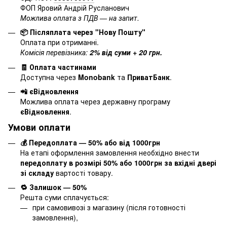
ФОП Яровий Андрій Русланович
Можлива оплата з ПДВ — на запит.
📦 Післяплата через "Нову Пошту"
Оплата при отриманні.
Комісія перевізника:
2% від суми + 20 грн.
🧾 Оплата частинами
Доступна через
Monobank
та
ПриватБанк
.
📲 єВідновлення
Можлива оплата через державну програму
єВідновлення
.
Умови оплати
💰 Передоплата — 50% або від 1000грн
На етапі оформлення замовлення необхідно внести
передоплату в розмірі 50% або 1000грн за вхідні двері
зі складу
вартості товару.
🔁 Залишок — 50%
Решта суми сплачується:
при самовивозі з магазину (після готовності
замовлення),