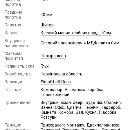
полотна
Товщина
40 мм
полотна
Полотно
Щитові
Каркас
Клеєний масив хвойних порід, 10см
Внутрішнє
Сотовий наповнювач + МДФ плита 6мм
наповнення
Матеріал
Поліпропілен
покриття
Наявність скла
Глухі
Виробництво
Чернігівська область
Колекція
Simpli-Loft Deco
Погонаж
Компланар, Алюмінієва коробка,
Телескопічний
Призначення
Внутрішні вхідні двері, Будь-які, Спальня,
Ванна, Офіс, Дитяча, Технічні, Гардероб,
Кімната, Комора, Зал, Кухня, Підсобка,
Розсувні
Принцип
Прихованого монтажу, Двохполовинкові,
відкривання
Полуторні, Розсувні, Розпашні, Одинарні,