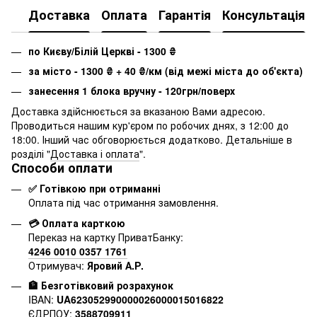
Доставка
Оплата
Гарантія
Консультація
по Києву/Білій Церкві - 1300
₴
за місто - 1300
₴
+ 40
₴
/км (від межі міста до об'єкта)
занесення 1 блока вручну - 120грн/поверх
Доставка здійснюється за вказаною Вами адресою.
Проводиться нашим кур'єром по робочих днях, з 12:00 до
18:00. Інший час обговорюється додатково. Детальніше в
розділі "
Доставка і оплата
".
Способи оплати
✅ Готівкою при отриманні
Оплата під час отримання замовлення.
💳 Оплата карткою
Переказ на картку ПриватБанку:
4246 0010 0357 1761
Отримувач:
Яровий А.Р.
🏦 Безготівковий розрахунок
IBAN:
UA623052990000026000015016822
ЄДРПОУ:
3588709911