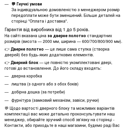
💬 Гнучкі умови
За індивідуальною домовленістю з менеджером розмір
передоплати може бути зменшений. Більше деталей на
сторінці "
Оплата і доставка
".
Гарантія від виробника від 1 до 5 років.
На сайті вказана ціна
за дверне полотно
стандартних
розмірів (висота — 2000 мм, ширина — 600/700/800/900 мм).
👉
Дверне полотно
— це лише сама стулка (створка
дверей) без будь-яких додаткових елементів.
👉
Дверний блок
— це повністю укомплектовані двері,
готові до встановлення. До його складу входять:
дверна коробка
лиштва (з одного або з обох боків)
добірна дошка (за потреби)
фурнітура (замковий механізм, завіси, ручки)
💬 Щодо вартості дверного блоку та можливих варіантів
комплектації вас може детально проконсультувати наш
менеджер, обирайте зручний спосіб зв'язку на сторінці -
Контакти
, або приходьте в наші магазини, будемо раді Вас