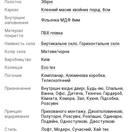
Полотно
Збірні
Каркас
Клеєний масив хвойних порід, 8см
Внутрішнє
Фільонка МДФ 8мм
наповнення
Матеріал
ПВХ плівка
покриття
Наявність скла
Вертикальне скло
,
Горизонтальне скло
Колір скла
Матове/чорне
Виробництво
Київ
Колекція
Eco-tex
Погонаж
Компланар, Алюмінієва коробка,
Телескопічний
Призначення
Внутрішні вхідні двері, Будь-які, Спальня,
Ванна, Офіс, Дитяча, Технічні, Гардероб,
Кімната, Комора, Зал, Кухня, Підсобка,
Розсувні
Принцип
Прихованого монтажу, Двохполовинкові,
відкривання
Полуторні, Розсувні, Розпашні, Одинарні,
Подвійні, Одностулкові, Двостулкові
Стиль
Лофт
,
Модерн
,
Сучасний
,
Хай-тек