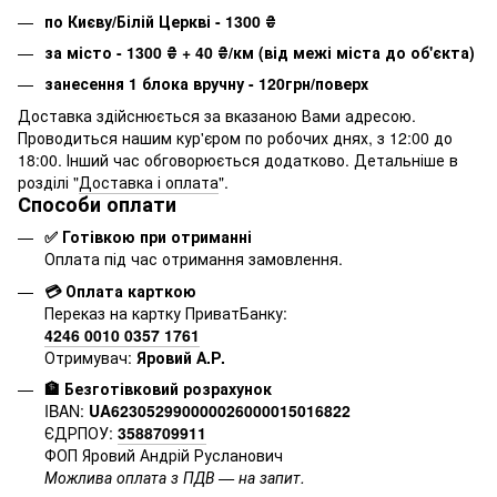
по Києву/Білій Церкві - 1300
₴
за місто - 1300
₴
+ 40
₴
/км (від межі міста до об'єкта)
занесення 1 блока вручну - 120грн/поверх
Доставка здійснюється за вказаною Вами адресою.
Проводиться нашим кур'єром по робочих днях, з 12:00 до
18:00. Інший час обговорюється додатково. Детальніше в
розділі "
Доставка і оплата
".
Способи оплати
✅ Готівкою при отриманні
Оплата під час отримання замовлення.
💳 Оплата карткою
Переказ на картку ПриватБанку:
4246 0010 0357 1761
Отримувач:
Яровий А.Р.
🏦 Безготівковий розрахунок
IBAN:
UA623052990000026000015016822
ЄДРПОУ:
3588709911
ФОП Яровий Андрій Русланович
Можлива оплата з ПДВ — на запит.