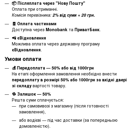
📦 Післяплата через "Нову Пошту"
Оплата при отриманні.
Комісія перевізника:
2% від суми + 20 грн.
🧾 Оплата частинами
Доступна через
Monobank
та
ПриватБанк
.
📲 єВідновлення
Можлива оплата через державну програму
єВідновлення
.
Умови оплати
💰 Передоплата — 50% або від 1000грн
На етапі оформлення замовлення необхідно внести
передоплату в розмірі 50% або 1000грн за вхідні двері
зі складу
вартості товару.
🔁 Залишок — 50%
Решта суми сплачується:
при самовивозі з магазину (після готовності
замовлення),
або водієві — під час доставки (за попередньою
домовленістю).