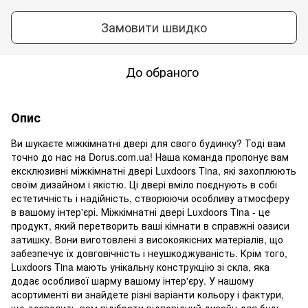
Замовити швидко
До обраного
Опис
Ви шукаєте міжкімнатні двері для свого будинку? Тоді вам
точно до нас на Dorus.com.ua! Наша команда пропонує вам
ексклюзивні міжкімнатні двері Luxdoors Tina, які захоплюють
своїм дизайном і якістю. Ці двері вміло поєднують в собі
естетичність і надійність, створюючи особливу атмосферу
в вашому інтер'єрі. Міжкімнатні двері Luxdoors Tina - це
продукт, який перетворить ваші кімнати в справжні оазиси
затишку. Вони виготовлені з високоякісних матеріалів, що
забезпечує їх довговічність і неушкоджуваність. Крім того,
Luxdoors Tina мають унікальну конструкцію зі скла, яка
додає особливої шарму вашому інтер'єру. У нашому
асортименті ви знайдете різні варіанти кольору і фактури,
що дозволить вам підібрати відповідний дизайн для будь-