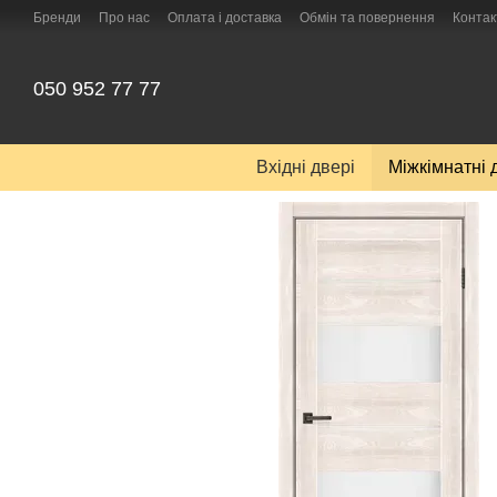
Перейти до основного контенту
Бренди
Про нас
Оплата і доставка
Обмін та повернення
Контак
050 952 77 77
Вхідні двері
Міжкімнатні 