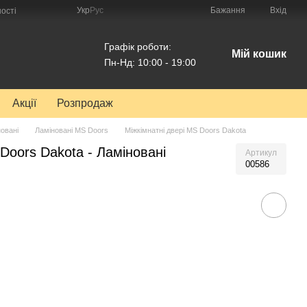
Укр
Рус
Бажання
Вхід
ості
Графік роботи:
Мій кошик
Пн-Нд: 10:00 - 19:00
Акції
Розпродаж
овані
Ламіновані MS Doors
Міжкімнатні двері MS Doors Dakota
Doors Dakota - Ламіновані
Артикул
00586