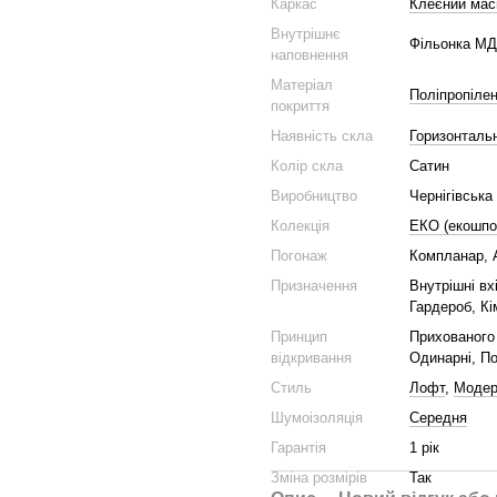
Каркас
Клеєний мас
Внутрішнє
Фільонка М
наповнення
Матеріал
Поліпропіле
покриття
Наявність скла
Горизонталь
Колір скла
Сатин
Виробництво
Чернігівська
Колекція
ЕКО (екошпо
Погонаж
Компланар, 
Призначення
Внутрішні вх
Гардероб, Кі
Принцип
Прихованого 
відкривання
Одинарні, По
Стиль
Лофт
,
Моде
Шумоізоляція
Середня
Гарантія
1 рік
Зміна розмірів
Так