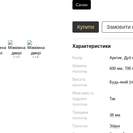
Сатин
Купити
Замовити
Характеристики
Колір
Арктик, Дуб 
Ширина
600 мм, 700 
полотна
Висота
Будь-який (п
полотна
Можливість
підрізки
Так
полотна
Товщина
38 мм
полотна
Полотно
Збірні