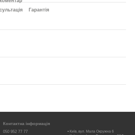
 коментар
сультація
Гарантія
Контактна інформація
050 952 77 77
• Київ, вул. Мала Окружна 6