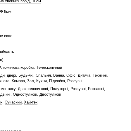
ив хвойних порід, 10см
ДФ 8мм
н
не скло
 область
н)
Алюмінієва коробка, Телескопічний
ідні двері, Будь-які, Спальня, Ванна, Офіс, Дитяча, Технічні,
мната, Комора, Зал, Кухня, Підсобка, Розсувні
монтажу, Двохполовинкові, Полуторні, Розсувні, Розпашні,
двійні, Одностулкові, Двостулкові
рн
,
Сучасний
,
Хай-тек