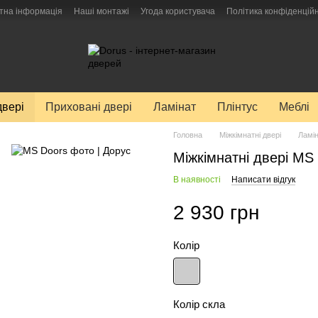
тна інформація
Наші монтажі
Угода користувача
Політика конфіденційн
двері
Приховані двері
Ламінат
Плінтус
Меблі
Головна
Міжкімнатні двері
Ламін
Міжкімнатні двері MS 
В наявності
Написати відгук
2 930 грн
Колір
Колір скла