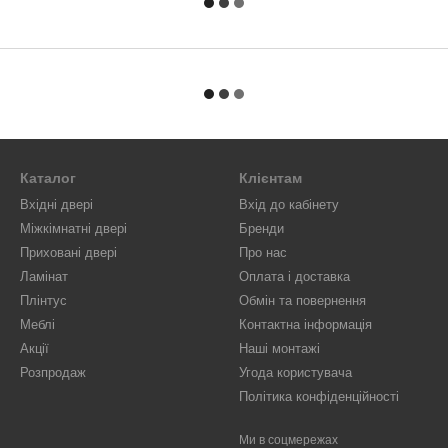
Каталог
Клієнтам
Вхідні двері
Вхід до кабінету
Міжкімнатні двері
Бренди
Приховані двері
Про нас
Ламінат
Оплата і доставка
Плінтус
Обмін та повернення
Меблі
Контактна інформація
Акції
Наші монтажі
Розпродаж
Угода користувача
Політика конфіденційності
Ми в соцмережах