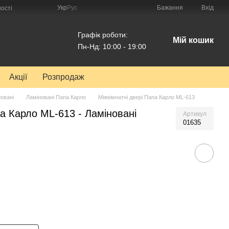
Укр
Рус
Бажання
Вхід
ості
Графік роботи:
Мій кошик
Пн-Нд: 10:00 - 19:00
Акції
Розпродаж
овані
Ламіновані Папа Карло
Міжкімнатні двері Папа Карло ML-613
па Карло ML-613 - Ламіновані
Артикул
01635