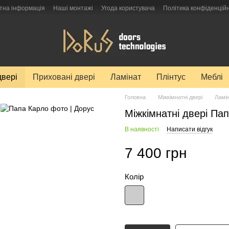
тна інформація
Наші монтажі
Угода користувача
Політика конфіденційн
двері
Приховані двері
Ламінат
Плінтус
Меблі
Головна
Міжкімнатні двері
Ламін
Міжкімнатні двері Па
В наявності
Написати відгук
7 400 грн
Колір