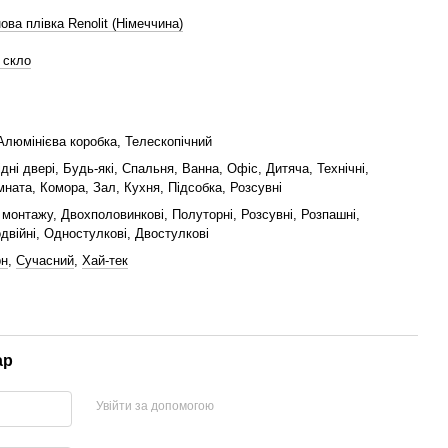
ова плівка Renolit (Німеччина)
 скло
Алюмінієва коробка, Телескопічний
ідні двері, Будь-які, Спальня, Ванна, Офіс, Дитяча, Технічні,
мната, Комора, Зал, Кухня, Підсобка, Розсувні
монтажу, Двохполовинкові, Полуторні, Розсувні, Розпашні,
двійні, Одностулкові, Двостулкові
рн
,
Сучасний
,
Хай-тек
ар
Увійти за допомогою