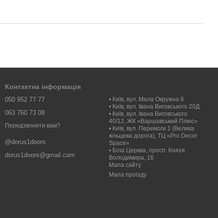
Контактна інформація
050 952 77 77
• Київ, вул. Мала Окружна 6
• Київ, вул. Івана Виговського 20Д
063 760 73 08
• Київ, вул. Івана Виговського
40/12, ЖК «Варшавський Плюс»
Передзвонити вам?
• Київ, вул. Перемоги 1 (Велика
кільцева дорога), ТЦ «Pro Decor
@dorus1doors
Space»
• Біла Церква, просп. Князя
dorus1doors@gmail.com
Володимира, 16
Мапа сайту
Мапа проїзду