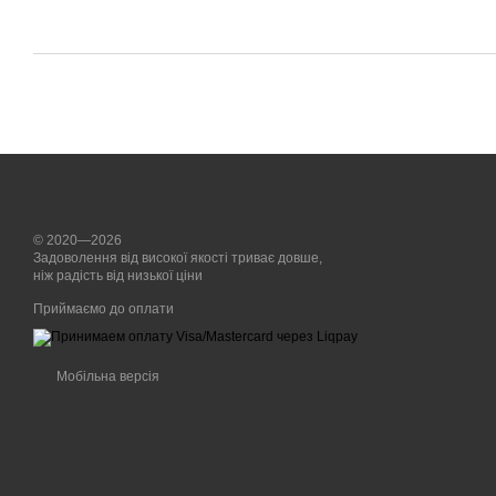
© 2020—2026
Задоволення від високої якості триває довше,
ніж радість від низької ціни
Приймаємо до оплати
Мобільна версія