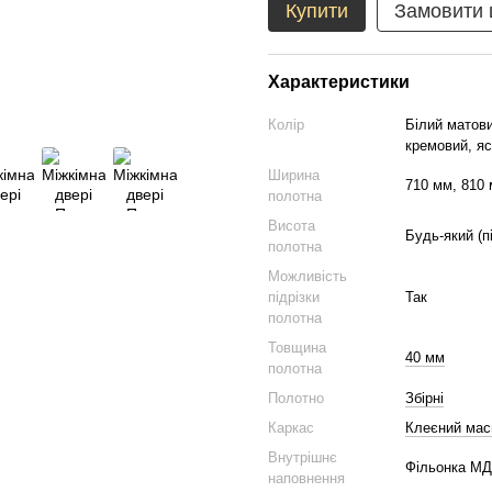
Купити
Замовити
Характеристики
Колір
Білий матови
кремовий, яс
Ширина
710 мм, 810 
полотна
Висота
Будь-який (п
полотна
Можливість
підрізки
Так
полотна
Товщина
40 мм
полотна
Полотно
Збірні
Каркас
Клеєний мас
Внутрішнє
Фільонка М
наповнення