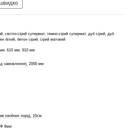
 швидко
й, світло-сірий супермат, темно-сірий супермат, дуб сірий, дуб
ен білий, бетон сірий, сірий матовий
мм, 610 мм, 910 мм
ід замовлення), 2000 мм
ив хвойних порід, 10см
ДФ 8мм