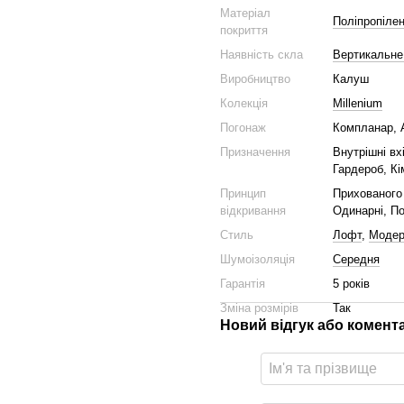
Матеріал
Поліпропілен
покриття
Наявність скла
Вертикальне
Виробництво
Калуш
Колекція
Millenium
Погонаж
Компланар, 
Призначення
Внутрішні вх
Гардероб, Кі
Принцип
Прихованого 
відкривання
Одинарні, По
Стиль
Лофт
,
Моде
Шумоізоляція
Середня
Гарантія
5 років
Зміна розмірів
Так
Новий відгук або комент