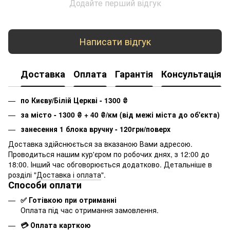
Додайте перший відгук
Написати відгук
Доставка
Оплата
Гарантія
Консультація
по Києву/Білій Церкві - 1300
₴
за місто - 1300
₴
+ 40
₴
/км (від межі міста до об'єкта)
занесення 1 блока вручну - 120грн/поверх
Доставка здійснюється за вказаною Вами адресою.
Проводиться нашим кур'єром по робочих днях, з 12:00 до
18:00. Інший час обговорюється додатково. Детальніше в
розділі "
Доставка і оплата
".
Способи оплати
✅ Готівкою при отриманні
Оплата під час отримання замовлення.
💳 Оплата карткою