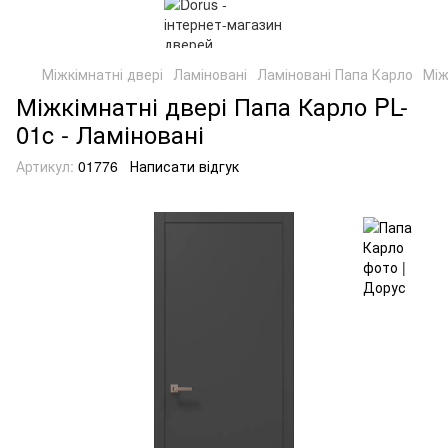
Міжкімнатні двері
Ламіновані
Ламіновані Папа Карло
Між
Міжкімнатні двері Папа Карло PL-
01c - Ламіновані
Артикул:
01776
Написати відгук