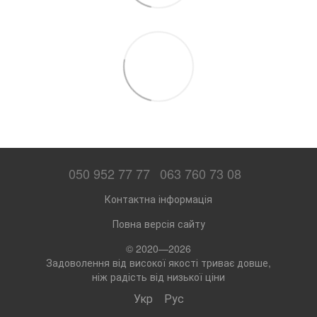
050 952 77 77
063 760 73 08
Контактна інформація
Повна версія сайту
© 2020—2026
Задоволення від високої якості триває довше,
ніж радість від низької ціни
Укр
Рус