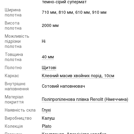
темно-сірий супермат
Ширина
710 мм, 810 мм, 610 мм, 910 мм
полотна
Висота
2000 мм
полотна
Можливість
підрізки
Ні
полотна
Товщина
40 мм
полотна
Полотно
Щитові
Каркас
Клеєний масив хвойних порід, 10см
Внутрішнє
Сотовий наповнювач
наповнення
Матеріал
Поліпропіленова плівка Renolit (Німеччина)
покриття
Наявність скла
Глухі
Виробництво
Калуш
Колекція
Plato
Погонаж
Компланар, Алюмінієва коробка,