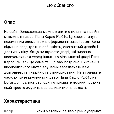
До обраного
Опис
На сайті Dorus.com.ua можна купити стильні та надійні
міжкімнатні двері Папа Карло PL-01c. Ці двері стануть
незамінним елементом в оформленні вашої оселі. Вони
відмінно поєднують в собі якість, елегантний дизайн і
доступну ціну. Якщо ви шукаєте двері, які виразно
виокремляться серед інших, то міжкімнатні двері Папа
Карло PL-01c - це саме те, що вам потрібно. Виконані з
високоякісного матеріалу, вони забезпечать вам
довговічність і надійність у використанні. Не втрачайте
часу, купуйте міжкімнатні двері Папа Карло PL-01c на
Dorus.com.ua вже сьогодні і отримайте якісний продукт,
який просто змусить вас залишитися в захваті.
Характеристики
Колір
Білий матовий, світло-сірий супермат,