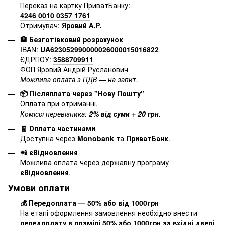
Переказ на картку ПриватБанку:
4246 0010 0357 1761
Отримувач:
Яровий А.Р.
🏦 Безготівковий розрахунок
IBAN:
UA623052990000026000015016822
ЄДРПОУ:
3588709911
ФОП Яровий Андрій Русланович
Можлива оплата з ПДВ — на запит.
📦 Післяплата через "Нову Пошту"
Оплата при отриманні.
Комісія перевізника:
2% від суми + 20 грн.
🧾 Оплата частинами
Доступна через
Monobank
та
ПриватБанк
.
📲 єВідновлення
Можлива оплата через державну програму
єВідновлення
.
Умови оплати
💰 Передоплата — 50% або від 1000грн
На етапі оформлення замовлення необхідно внести
передоплату в розмірі 50% або 1000грн за вхідні двері