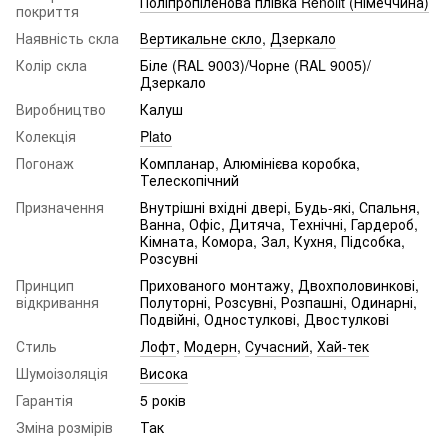
Поліпропіленова плівка Renolit (Німеччина)
покриття
Наявність скла
Вертикальне скло
,
Дзеркало
Колір скла
Біле (RAL 9003)/Чорне (RAL 9005)/
Дзеркало
Виробництво
Калуш
Колекція
Plato
Погонаж
Компланар, Алюмінієва коробка,
Телескопічний
Призначення
Внутрішні вхідні двері, Будь-які, Спальня,
Ванна, Офіс, Дитяча, Технічні, Гардероб,
Кімната, Комора, Зал, Кухня, Підсобка,
Розсувні
Принцип
Прихованого монтажу, Двохполовинкові,
відкривання
Полуторні, Розсувні, Розпашні, Одинарні,
Подвійні, Одностулкові, Двостулкові
Стиль
Лофт
,
Модерн
,
Сучасний
,
Хай-тек
Шумоізоляція
Висока
Гарантія
5 років
Зміна розмірів
Так