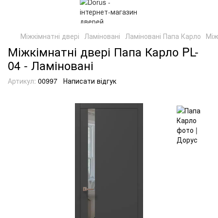
Міжкімнатні двері
Ламіновані
Ламіновані Папа Карло
Між
Міжкімнатні двері Папа Карло PL-
04 - Ламіновані
Артикул:
00997
Написати відгук