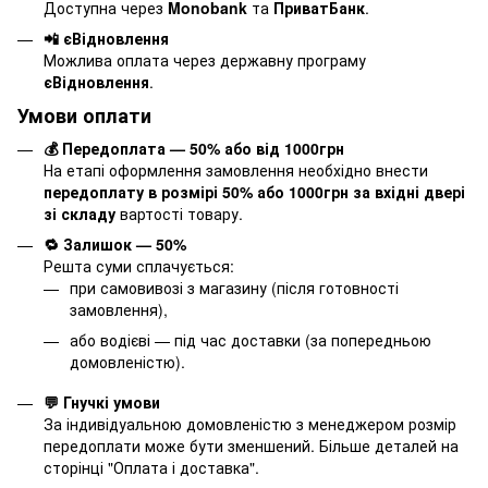
Доступна через
Monobank
та
ПриватБанк
.
📲 єВідновлення
Можлива оплата через державну програму
єВідновлення
.
Умови оплати
💰 Передоплата — 50% або від 1000грн
На етапі оформлення замовлення необхідно внести
передоплату в розмірі 50% або 1000грн за вхідні двері
зі складу
вартості товару.
🔁 Залишок — 50%
Решта суми сплачується:
при самовивозі з магазину (після готовності
замовлення),
або водієві — під час доставки (за попередньою
домовленістю).
💬 Гнучкі умови
За індивідуальною домовленістю з менеджером розмір
передоплати може бути зменшений. Більше деталей на
сторінці "
Оплата і доставка
".