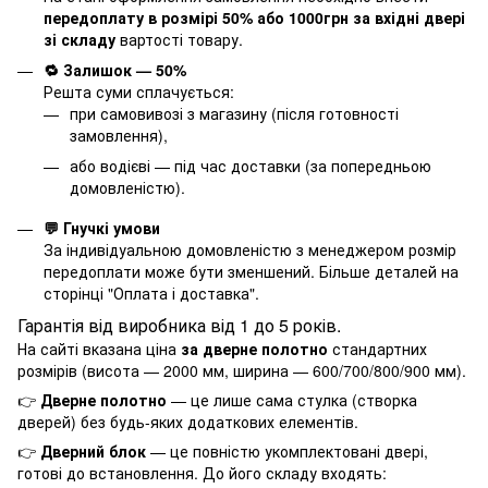
передоплату в розмірі 50% або 1000грн за вхідні двері
зі складу
вартості товару.
🔁 Залишок — 50%
Решта суми сплачується:
при самовивозі з магазину (після готовності
замовлення),
або водієві — під час доставки (за попередньою
домовленістю).
💬 Гнучкі умови
За індивідуальною домовленістю з менеджером розмір
передоплати може бути зменшений. Більше деталей на
сторінці "
Оплата і доставка
".
Гарантія від виробника від 1 до 5 років.
На сайті вказана ціна
за дверне полотно
стандартних
розмірів (висота — 2000 мм, ширина — 600/700/800/900 мм).
👉
Дверне полотно
— це лише сама стулка (створка
дверей) без будь-яких додаткових елементів.
👉
Дверний блок
— це повністю укомплектовані двері,
готові до встановлення. До його складу входять: