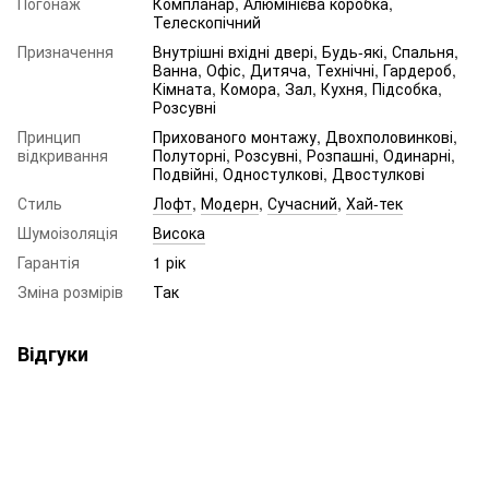
Погонаж
Компланар, Алюмінієва коробка,
Телескопічний
Призначення
Внутрішні вхідні двері, Будь-які, Спальня,
Ванна, Офіс, Дитяча, Технічні, Гардероб,
Кімната, Комора, Зал, Кухня, Підсобка,
Розсувні
Принцип
Прихованого монтажу, Двохполовинкові,
відкривання
Полуторні, Розсувні, Розпашні, Одинарні,
Подвійні, Одностулкові, Двостулкові
Стиль
Лофт
,
Модерн
,
Сучасний
,
Хай-тек
Шумоізоляція
Висока
Гарантія
1 рік
Зміна розмірів
Так
Відгуки