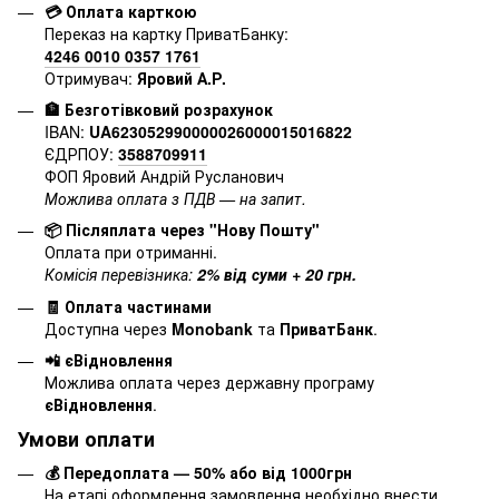
💳 Оплата карткою
Переказ на картку ПриватБанку:
4246 0010 0357 1761
Отримувач:
Яровий А.Р.
🏦 Безготівковий розрахунок
IBAN:
UA623052990000026000015016822
ЄДРПОУ:
3588709911
ФОП Яровий Андрій Русланович
Можлива оплата з ПДВ — на запит.
📦 Післяплата через "Нову Пошту"
Оплата при отриманні.
Комісія перевізника:
2% від суми + 20 грн.
🧾 Оплата частинами
Доступна через
Monobank
та
ПриватБанк
.
📲 єВідновлення
Можлива оплата через державну програму
єВідновлення
.
Умови оплати
💰 Передоплата — 50% або від 1000грн
На етапі оформлення замовлення необхідно внести