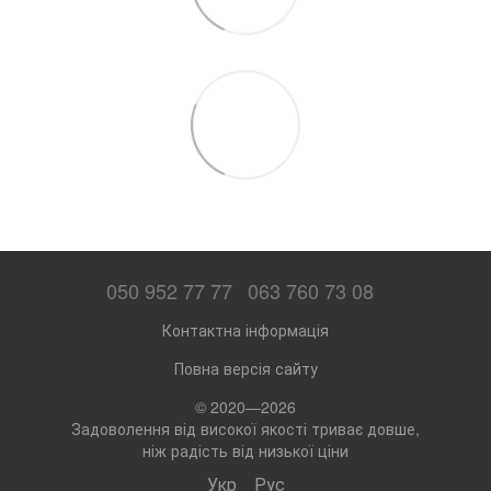
050 952 77 77
063 760 73 08
Контактна інформація
Повна версія сайту
© 2020—2026
Задоволення від високої якості триває довше,
ніж радість від низької ціни
Укр
Рус