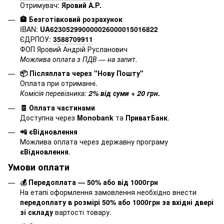
Отримувач:
Яровий А.Р.
🏦 Безготівковий розрахунок
IBAN:
UA623052990000026000015016822
ЄДРПОУ:
3588709911
ФОП Яровий Андрій Русланович
Можлива оплата з ПДВ — на запит.
📦 Післяплата через "Нову Пошту"
Оплата при отриманні.
Комісія перевізника:
2% від суми + 20 грн.
🧾 Оплата частинами
Доступна через
Monobank
та
ПриватБанк
.
📲 єВідновлення
Можлива оплата через державну програму
єВідновлення
.
Умови оплати
💰 Передоплата — 50% або від 1000грн
На етапі оформлення замовлення необхідно внести
передоплату в розмірі 50% або 1000грн за вхідні двері
зі складу
вартості товару.