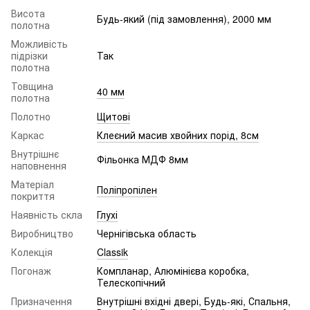
Висота
Будь-який (під замовлення), 2000 мм
полотна
Можливість
підрізки
Так
полотна
Товщина
40 мм
полотна
Полотно
Щитові
Каркас
Клеєний масив хвойних порід, 8см
Внутрішнє
Фільонка МДФ 8мм
наповнення
Матеріал
Поліпропілен
покриття
Наявність скла
Глухі
Виробництво
Чернігівська область
Колекція
Classik
Погонаж
Компланар, Алюмінієва коробка,
Телескопічний
Призначення
Внутрішні вхідні двері, Будь-які, Спальня,