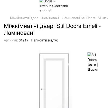
Міжкімнатні двері
Ламіновані
Ламіновані Stil Doors
Міжкім
Міжкімнатні двері Stil Doors Emeli -
Ламіновані
Артикул:
01217
Написати відгук