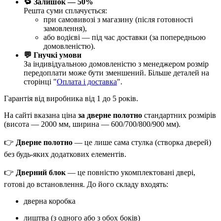
🔁 Залишок — 50%
Решта суми сплачується:
при самовивозі з магазину (після готовності
замовлення),
або водієві — під час доставки (за попередньою
домовленістю).
💬 Гнучкі умови
За індивідуальною домовленістю з менеджером розмір
передоплати може бути зменшений. Більше деталей на
сторінці "
Оплата і доставка
".
Гарантія від виробника від 1 до 5 років.
На сайті вказана ціна
за дверне полотно
стандартних розмірів
(висота — 2000 мм, ширина — 600/700/800/900 мм).
👉
Дверне полотно
— це лише сама стулка (створка дверей)
без будь-яких додаткових елементів.
👉
Дверний блок
— це повністю укомплектовані двері,
готові до встановлення. До його складу входять:
дверна коробка
лиштва (з одного або з обох боків)