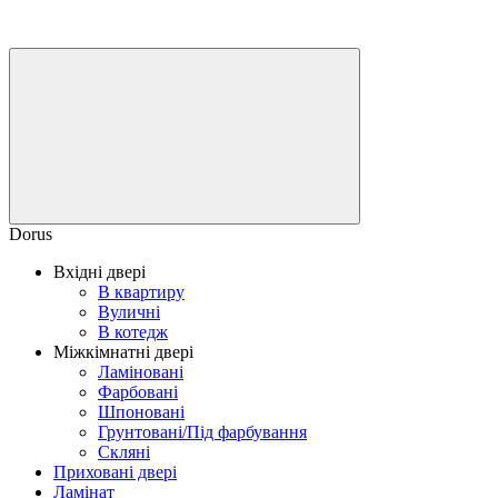
Dorus
Вхідні двері
В квартиру
Вуличні
В котедж
Міжкімнатні двері
Ламіновані
Фарбовані
Шпоновані
Грунтовані/Під фарбування
Скляні
Приховані двері
Ламінат