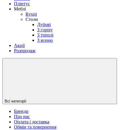
Плінтус
Меблі
Кухні
Столи
Дубові
З горіху
З тополі
З ясеню
Акції
Розпродаж
Всі категорії
Бренди
Про нас
Оплата і доставка
Обмін та повернення