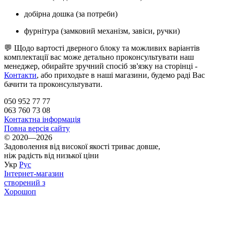
добірна дошка (за потреби)
фурнітура (замковий механізм, завіси, ручки)
💬 Щодо вартості дверного блоку та можливих варіантів
комплектації вас може детально проконсультувати наш
менеджер, обирайте зручний спосіб зв'язку на сторінці -
Контакти
, або приходьте в наші магазини, будемо раді Вас
бачити та проконсультувати.
050 952 77 77
063 760 73 08
Контактна інформація
Повна версія сайту
© 2020—2026
Задоволення від високої якості триває довше,
ніж радість від низької ціни
Укр
Рус
Інтернет-магазин
створений з
Хорошоп