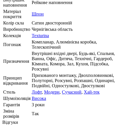
Рейкове наповнення
наповнення
Матеріал
Шпон
покриття
Колір скла
Сатин двосторонній
Виробництво
Чернігівська область
Колекція
Texturina
Компланар, Алюмінієва коробка,
Погонаж
Телескопічний
Внутрішні вхідні двері, Будь-які, Спальня,
Ванна, Офіс, Дитяча, Технічні, Гардероб,
Призначення
Кімната, Комора, Зал, Кухня, Підсобка,
Розсувні
Прихованого монтажу, Двохполовинкові,
Принцип
Полуторні, Розсувні, Розпашні, Одинарні,
відкривання
Подвійні, Одностулкові, Двостулкові
Стиль
Лофт
,
Модерн
,
Сучасний
,
Хай-тек
Шумоізоляція
Висока
Гарантія
3 роки
Зміна
Так
розмірів
Відгуки