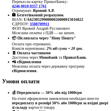
Переказ на картку ПриватБанку:
4246 0010 0357 1761
Отримувач:
Яровий А.Р.
🏦 Безготівковий розрахунок
IBAN:
UA623052990000026000015016822
ЄДРПОУ:
3588709911
ФОП Яровий Андрій Русланович
Можлива оплата з ПДВ — на запит.
📦 Післяплата через "Нову Пошту"
Оплата при отриманні.
Комісія перевізника:
2% від суми + 20 грн.
🧾 Оплата частинами
Доступна через
Monobank
та
ПриватБанк
.
📲 єВідновлення
Можлива оплата через державну програму
єВідновлення
.
Умови оплати
💰 Передоплата — 50% або від 1000грн
На етапі оформлення замовлення необхідно внести
передоплату в розмірі 50% або 1000грн за вхідні двері
зі складу
вартості товару.