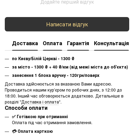
Додайте перший відгук
Написати відгук
Доставка
Оплата
Гарантія
Консультація
по Києву/Білій Церкві - 1300
₴
за місто - 1300
₴
+ 40
₴
/км (від межі міста до об'єкта)
занесення 1 блока вручну - 120грн/поверх
Доставка здійснюється за вказаною Вами адресою.
Проводиться нашим кур'єром по робочих днях, з 12:00 до
18:00. Інший час обговорюється додатково. Детальніше в
розділі "
Доставка і оплата
".
Способи оплати
✅ Готівкою при отриманні
Оплата під час отримання замовлення.
💳 Оплата карткою