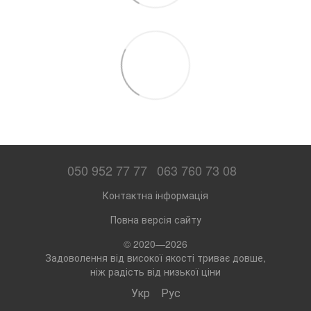
050 952 77 77
063 760 73 08
Контактна інформація
Повна версія сайту
© 2020—2026
Задоволення від високої якості триває довше,
ніж радість від низької ціни
Укр
Рус