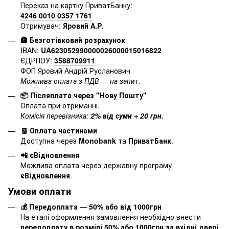
Переказ на картку ПриватБанку:
4246 0010 0357 1761
Отримувач:
Яровий А.Р.
🏦 Безготівковий розрахунок
IBAN:
UA623052990000026000015016822
ЄДРПОУ:
3588709911
ФОП Яровий Андрій Русланович
Можлива оплата з ПДВ — на запит.
📦 Післяплата через "Нову Пошту"
Оплата при отриманні.
Комісія перевізника:
2% від суми + 20 грн.
🧾 Оплата частинами
Доступна через
Monobank
та
ПриватБанк
.
📲 єВідновлення
Можлива оплата через державну програму
єВідновлення
.
Умови оплати
💰 Передоплата — 50% або від 1000грн
На етапі оформлення замовлення необхідно внести
передоплату в розмірі 50% або 1000грн за вхідні двері