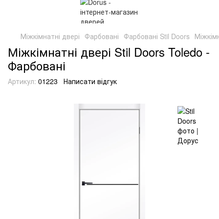
Міжкімнатні двері
Фарбовані
Фарбовані Stil Doors
Міжкімн
Міжкімнатні двері Stil Doors Toledo -
Фарбовані
Артикул:
01223
Написати відгук