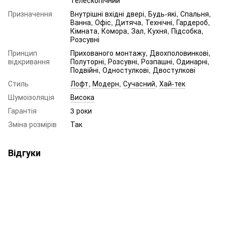
Призначення
Внутрішні вхідні двері, Будь-які, Спальня,
Ванна, Офіс, Дитяча, Технічні, Гардероб,
Кімната, Комора, Зал, Кухня, Підсобка,
Розсувні
Принцип
Прихованого монтажу, Двохполовинкові,
відкривання
Полуторні, Розсувні, Розпашні, Одинарні,
Подвійні, Одностулкові, Двостулкові
Стиль
Лофт
,
Модерн
,
Сучасний
,
Хай-тек
Шумоізоляція
Висока
Гарантія
3 роки
Зміна розмірів
Так
Відгуки