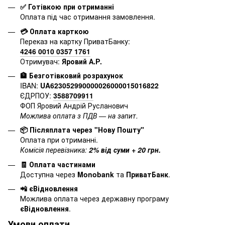
✅ Готівкою при отриманні
Оплата під час отримання замовлення.
💳 Оплата карткою
Переказ на картку ПриватБанку:
4246 0010 0357 1761
Отримувач:
Яровий А.Р.
🏦 Безготівковий розрахунок
IBAN:
UA623052990000026000015016822
ЄДРПОУ:
3588709911
ФОП Яровий Андрій Русланович
Можлива оплата з ПДВ — на запит.
📦 Післяплата через "Нову Пошту"
Оплата при отриманні.
Комісія перевізника:
2% від суми + 20 грн.
🧾 Оплата частинами
Доступна через
Monobank
та
ПриватБанк
.
📲 єВідновлення
Можлива оплата через державну програму
єВідновлення
.
Умови оплати