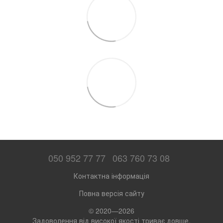
050 952 77 77
063 760 73 08
Контактна інформація
Повна версія сайту
© 2020—2026
Задоволення від високої якості триває довше,