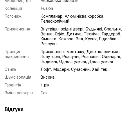
Виробництво
Черкаська область
Колекція
Fusion
Погонаж
Компланар, Алюмінієва коробка,
Телескопічний
Призначення
Внутрішні вхідні двері, Будь-які, Спальня,
Ванна, Офіс, Дитяча, Технічні, Гардероб,
Кімната, Комора, Зал, Кухня, Підсобка,
Розсувні
Принцип
Прихованого монтажу, Двохполовинкові,
відкривання
Полуторні, Розсувні, Розпашні, Одинарні,
Подвійні, Одностулкові, Двостулкові
Стиль
Лофт
,
Модерн
,
Сучасний
,
Хай-тек
Шумоізоляція
Висока
Гарантія
1 рік
Зміна розмірів
Так
Відгуки