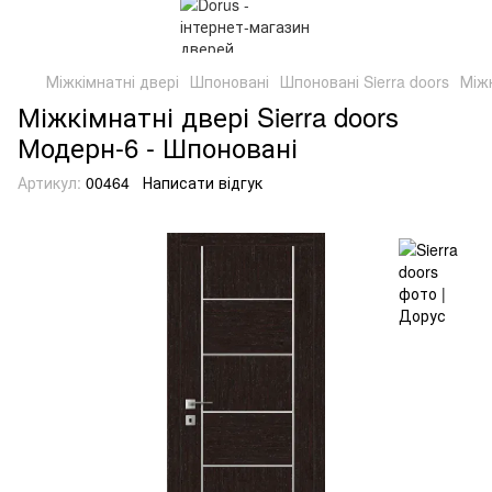
Міжкімнатні двері
Шпоновані
Шпоновані Sierra doors
Міжк
Міжкімнатні двері Sierra doors
Модерн-6 - Шпоновані
Артикул:
00464
Написати відгук