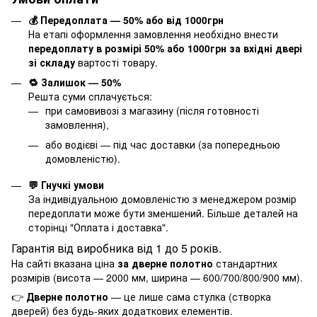
💰 Передоплата — 50% або від 1000грн
На етапі оформлення замовлення необхідно внести
передоплату в розмірі 50% або 1000грн за вхідні двері
зі складу
вартості товару.
🔁 Залишок — 50%
Решта суми сплачується:
при самовивозі з магазину (після готовності
замовлення),
або водієві — під час доставки (за попередньою
домовленістю).
💬 Гнучкі умови
За індивідуальною домовленістю з менеджером розмір
передоплати може бути зменшений. Більше деталей на
сторінці "
Оплата і доставка
".
Гарантія від виробника від 1 до 5 років.
На сайті вказана ціна
за дверне полотно
стандартних
розмірів (висота — 2000 мм, ширина — 600/700/800/900 мм).
👉
Дверне полотно
— це лише сама стулка (створка
дверей) без будь-яких додаткових елементів.