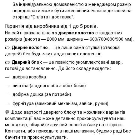
За індивідуальною домовленістю з менеджером розмір
передоплати може бути зменшений. Більше деталей на
сторінці "
Оплата і доставка
".
Гарантія від виробника від 1 до 5 років.
На сайті вказана ціна
за дверне полотно
стандартних
розмірів (висота — 2000 мм, ширина — 600/700/800/900 мм).
👉
Дверне полотно
— це лише сама стулка (створка
дверей) без будь-яких додаткових елементів.
👉
Дверний блок
— це повністю укомплектовані двері,
готові до встановлення. До його складу входять:
дверна коробка
лиштва (з одного або з обох боків)
добірна дошка (за потреби)
фурнітура (замковий механізм, завіси, ручки)
💬 Щодо вартості дверного блоку та можливих варіантів
комплектації вас може детально проконсультувати наш
менеджер, обирайте зручний спосіб зв'язку на сторінці -
Контакти
, або приходьте в наші магазини, будемо раді Вас
бачити та проконсультувати.