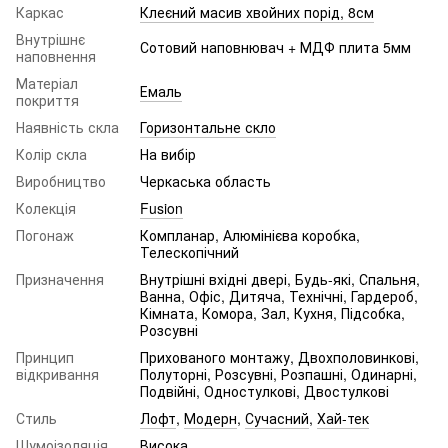
Каркас
Клеєний масив хвойних порід, 8см
Внутрішнє
Сотовий наповнювач + МДФ плита 5мм
наповнення
Матеріал
Емаль
покриття
Наявність скла
Горизонтальне скло
Колір скла
На вибір
Виробництво
Черкаська область
Колекція
Fusion
Погонаж
Компланар, Алюмінієва коробка,
Телескопічний
Призначення
Внутрішні вхідні двері, Будь-які, Спальня,
Ванна, Офіс, Дитяча, Технічні, Гардероб,
Кімната, Комора, Зал, Кухня, Підсобка,
Розсувні
Принцип
Прихованого монтажу, Двохполовинкові,
відкривання
Полуторні, Розсувні, Розпашні, Одинарні,
Подвійні, Одностулкові, Двостулкові
Стиль
Лофт
,
Модерн
,
Сучасний
,
Хай-тек
Шумоізоляція
Висока