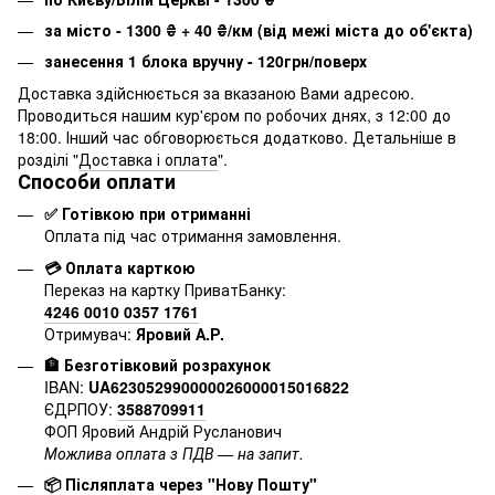
за місто - 1300
₴
+ 40
₴
/км (від межі міста до об'єкта)
занесення 1 блока вручну - 120грн/поверх
Доставка здійснюється за вказаною Вами адресою.
Проводиться нашим кур'єром по робочих днях, з 12:00 до
18:00. Інший час обговорюється додатково. Детальніше в
розділі "
Доставка і оплата
".
Способи оплати
✅ Готівкою при отриманні
Оплата під час отримання замовлення.
💳 Оплата карткою
Переказ на картку ПриватБанку:
4246 0010 0357 1761
Отримувач:
Яровий А.Р.
🏦 Безготівковий розрахунок
IBAN:
UA623052990000026000015016822
ЄДРПОУ:
3588709911
ФОП Яровий Андрій Русланович
Можлива оплата з ПДВ — на запит.
📦 Післяплата через "Нову Пошту"