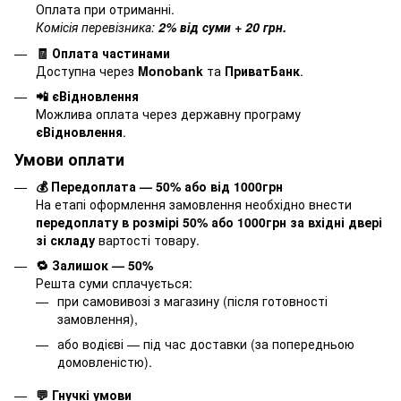
Оплата при отриманні.
Комісія перевізника:
2% від суми + 20 грн.
🧾 Оплата частинами
Доступна через
Monobank
та
ПриватБанк
.
📲 єВідновлення
Можлива оплата через державну програму
єВідновлення
.
Умови оплати
💰 Передоплата — 50% або від 1000грн
На етапі оформлення замовлення необхідно внести
передоплату в розмірі 50% або 1000грн за вхідні двері
зі складу
вартості товару.
🔁 Залишок — 50%
Решта суми сплачується:
при самовивозі з магазину (після готовності
замовлення),
або водієві — під час доставки (за попередньою
домовленістю).
💬 Гнучкі умови