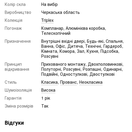
Колір скла
На вибір
Виробництво
Черкаська область
Колекція
Triplex
Погонаж
Компланар, Алюмінієва коробка,
Телескопічний
Призначення
Внутрішні вхідні двері, Будь-які, Спальня,
Ванна, Офіс, Дитяча, Технічні, Гардероб,
Кімната, Комора, Зал, Кухня, Підсобка,
Розсувні
Принцип
Прихованого монтажу, Двохполовинкові,
відкривання
Полуторні, Розсувні, Розпашні, Одинарні,
Подвійні, Одностулкові, Двостулкові
Стиль
Класика
,
Прованс
,
Неокласика
Шумоізоляція
Висока
Гарантія
1 рік
Зміна розмірів
Так
Відгуки