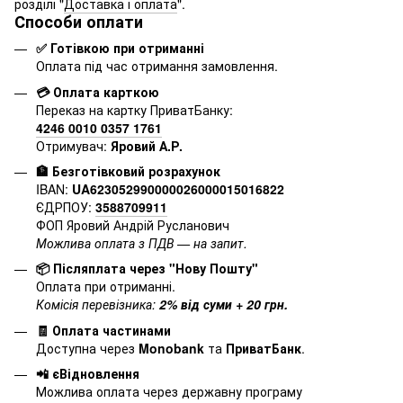
розділі "
Доставка і оплата
".
Способи оплати
✅ Готівкою при отриманні
Оплата під час отримання замовлення.
💳 Оплата карткою
Переказ на картку ПриватБанку:
4246 0010 0357 1761
Отримувач:
Яровий А.Р.
🏦 Безготівковий розрахунок
IBAN:
UA623052990000026000015016822
ЄДРПОУ:
3588709911
ФОП Яровий Андрій Русланович
Можлива оплата з ПДВ — на запит.
📦 Післяплата через "Нову Пошту"
Оплата при отриманні.
Комісія перевізника:
2% від суми + 20 грн.
🧾 Оплата частинами
Доступна через
Monobank
та
ПриватБанк
.
📲 єВідновлення
Можлива оплата через державну програму