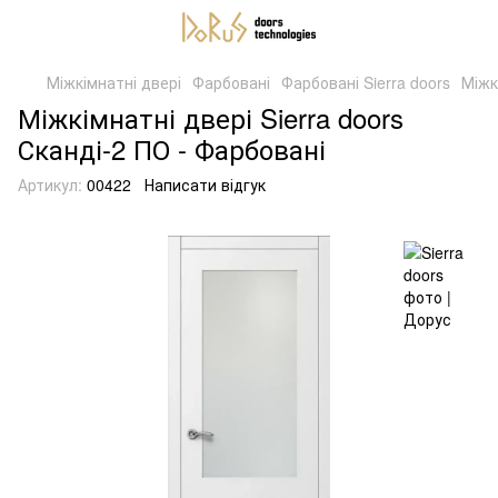
Міжкімнатні двері
Фарбовані
Фарбовані Sierra doors
Міжк
Міжкімнатні двері Sierra doors
Сканді-2 ПО - Фарбовані
Артикул:
00422
Написати відгук