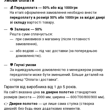
Умови оплати
💰 Передоплата — 50% або від 1000грн
На етапі оформлення замовлення необхідно внести
передоплату в розмірі 50% або 1000грн за вхідні двері
зі складу
вартості товару.
🔁 Залишок — 50%
Решта суми сплачується:
при самовивозі з магазину (після готовності
замовлення),
або водієві — під час доставки (за попередньою
домовленістю).
💬 Гнучкі умови
За індивідуальною домовленістю з менеджером розмір
передоплати може бути зменшений. Більше деталей на
сторінці "
Оплата і доставка
".
Гарантія від виробника від 1 до 5 років.
На сайті вказана ціна
за дверне полотно
стандартних
розмірів (висота — 2000 мм, ширина — 600/700/800/900 мм).
👉
Дверне полотно
— це лише сама стулка (створка
дверей) без будь-яких додаткових елементів.