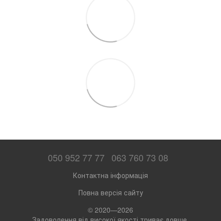
050 952 77 77
063 760 73 08
Контактна інформація
Повна версія сайту
© 2020—2026
Задоволення від високої якості триває довше,