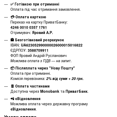
✅ Готівкою при отриманні
Оплата під час отримання замовлення.
💳 Оплата карткою
Переказ на картку ПриватБанку:
4246 0010 0357 1761
Отримувач:
Яровий А.Р.
🏦 Безготівковий розрахунок
IBAN:
UA623052990000026000015016822
ЄДРПОУ:
3588709911
ФОП Яровий Андрій Русланович
Можлива оплата з ПДВ — на запит.
📦 Післяплата через "Нову Пошту"
Оплата при отриманні.
Комісія перевізника:
2% від суми + 20 грн.
🧾 Оплата частинами
Доступна через
Monobank
та
ПриватБанк
.
📲 єВідновлення
Можлива оплата через державну програму
єВідновлення
.