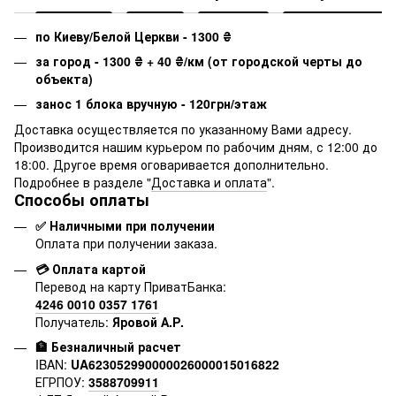
по Киеву/Белой Церкви - 1300
₴
за город - 1300
₴
+ 40
₴
/км (от городской черты до
объекта)
занос 1 блока вручную - 120грн/этаж
Доставка осуществляется по указанному Вами адресу.
Производится нашим курьером по рабочим дням, с 12:00 до
18:00. Другое время оговаривается дополнительно.
Подробнее в разделе "
Доставка и оплата
".
Способы оплаты
✅ Наличными при получении
Оплата при получении заказа.
💳 Оплата картой
Перевод на карту ПриватБанка:
4246 0010 0357 1761
Получатель:
Яровой А.Р.
🏦 Безналичный расчет
IBAN:
UA623052990000026000015016822
ЕГРПОУ:
3588709911