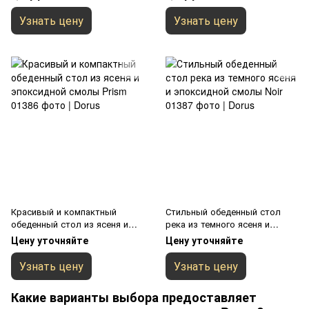
океана Cobalt
ти угольника Gemstone
Узнать цену
Узнать цену
Красивый и компактный
Стильный обеденный стол
обеденный стол из ясеня и
река из темного ясеня и
эпоксидной смолы Prism
эпоксидной смолы Noir
Цену уточняйте
Цену уточняйте
Узнать цену
Узнать цену
Какие варианты выбора предоставляет