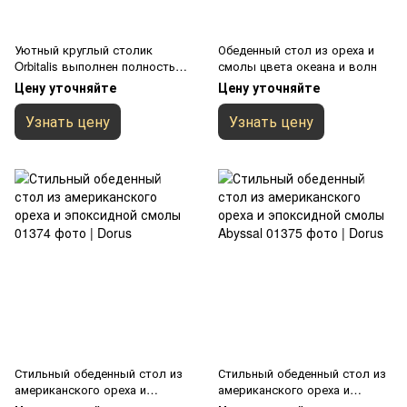
Уютный круглый столик
Обеденный стол из ореха и
Orbitalis выполнен полностью
смолы цвета океана и волн
из дерева ореха и эпоксидной
Цену уточняйте
Цену уточняйте
смолы
Узнать цену
Узнать цену
Стильный обеденный стол из
Стильный обеденный стол из
американского ореха и
американского ореха и
эпоксидной смолы
эпоксидной смолы Abyssal