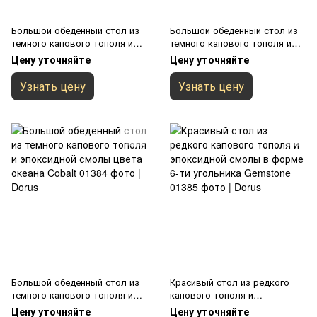
Большой обеденный стол из
Большой обеденный стол из
темного капового тополя и
темного капового тополя и
эпоксидной смолы Yukon
эпоксидной смолы с
Цену уточняйте
Цену уточняйте
изумрудным оттенком Canyon
Узнать цену
Узнать цену
Большой обеденный стол из
Красивый стол из редкого
темного капового тополя и
капового тополя и
эпоксидной смолы цвета
эпоксидной смолы в форме 6-
Цену уточняйте
Цену уточняйте