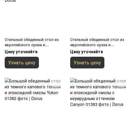
Стильный обеденный стол из
Стильный обеденный стол из
европейского ореха и
европейского ореха и
эпоксидной смолы Splitwave
эпоксидной смолы Velvet
Цену уточняйте
Цену уточняйте
Узнать цену
Узнать цену