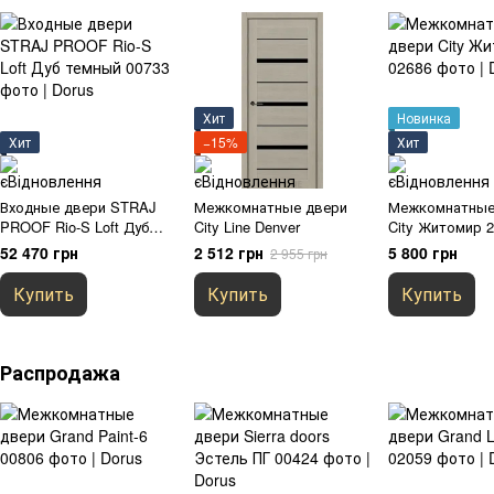
Хит
Новинка
Хит
−15%
Хит
Входные двери STRAJ
Межкомнатные двери
Межкомнатные
PROOF Rio-S Loft Дуб
City Line Denver
City Житомир 2
темный
52 470 грн
2 512 грн
5 800 грн
2 955 грн
Купить
Купить
Купить
Распродажа