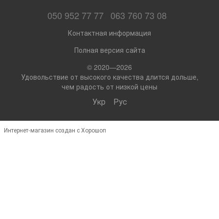
050 952 77 77
063 760 73 08
Контактная информация
Полная версия сайта
© 2020—2026
Удовольствие от высокого качества длится дольше,
чем радость от низкой цены
Укр
Рус
Интернет-магазин создан с Хорошоп