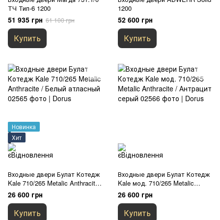
ТЧ Тип-6 1200
1200
51 935 грн
52 600 грн
61 100 грн
Купить
Купить
Новинка
Хит
Входные двери Булат Котедж
Входные двери Булат Котедж
Kale 710/265 Metalic Anthracite
Kale мод. 710/265 Metalic
/ Белый атласный
Anthracite / Антрацит серый
26 600 грн
26 600 грн
Купить
Купить