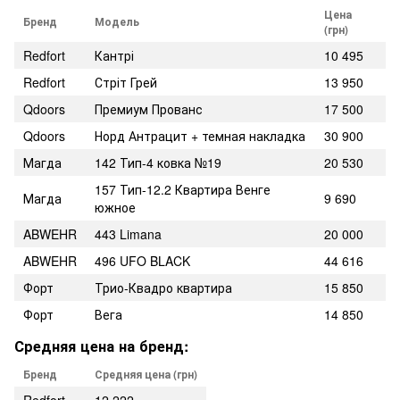
Цена
Бренд
Модель
(грн)
Redfort
Кантрі
10 495
Redfort
Стріт Грей
13 950
Qdoors
Премиум Прованс
17 500
Qdoors
Норд Антрацит + темная накладка
30 900
Магда
142 Тип-4 ковка №19
20 530
157 Тип-12.2 Квартира Венге
Магда
9 690
южное
ABWEHR
443 Limana
20 000
ABWEHR
496 UFO BLACK
44 616
Форт
Трио-Квадро квартира
15 850
Форт
Вега
14 850
Средняя цена на бренд:
Бренд
Средняя цена (грн)
Redfort
12 222