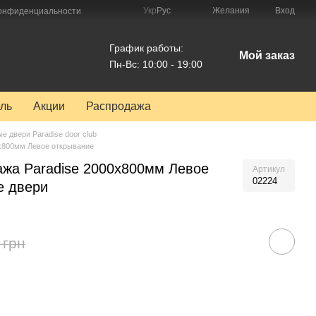
Укр
Рус
Желания
Вход
конфиденциальности
График работы:
Мой заказ
Пн-Вс: 10:00 - 19:00
ль
Акции
Распродажа
е двери Paradise door club
0х800мм Левое открывание
ажа Paradise 2000х800мм Левое
Артикул
02224
е двери
 грн