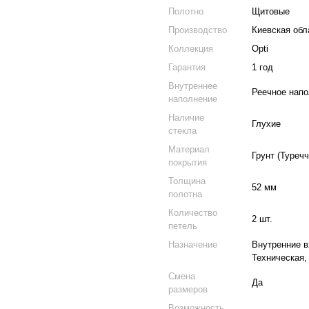
Полотно
Щитовые
Производство
Киевская обл
Коллекция
Opti
Гарантия
1 год
Внутреннее
Реечное нап
наполнение
Наличие
Глухие
стекла
Материал
Грунт (Туречч
покрытия
Толщина
52 мм
полотна
Количество
2 шт.
петель
Назначение
Внутренние в
Техническая,
Смена
Да
размеров
Возможность