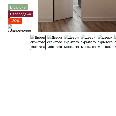
В салоне
Распродажа
−20%