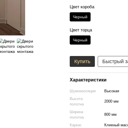
Цвет короба
Черный
Цвет торца
Черный
Купить
Быстрый з
Характеристики
Шумоизоляция
Высокая
Высота
2000 мм
полотна
Ширина
800 мм
полотна
Каркас
Клееный масс