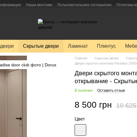
 информация
Наши монтажи
Пользовательское соглашение
Политика 
двери
Скрытые двери
Ламинат
Плинтус
Мебе
Главная
Скрытые двери
Скрыты
Двери скрытого монтажа Paradise 200
Двери скрытого монт
открывание - Скрыты
В наличии
Оставить отзыв
8 500 грн
10 625
Цвет