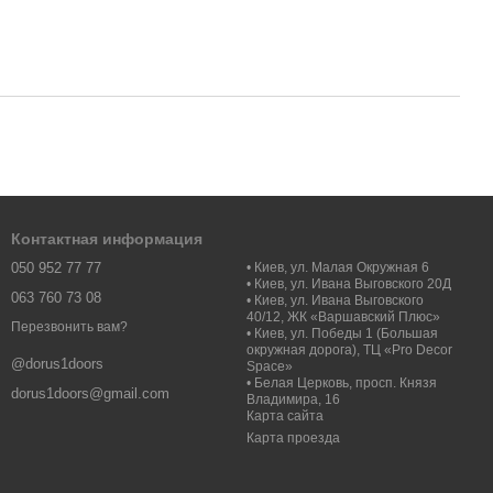
Контактная информация
050 952 77 77
• Киев, ул. Малая Окружная 6
• Киев, ул. Ивана Выговского 20Д
063 760 73 08
• Киев, ул. Ивана Выговского
40/12, ЖК «Варшавский Плюс»
Перезвонить вам?
• Киев, ул. Победы 1 (Большая
окружная дорога), ТЦ «Pro Decor
@dorus1doors
Space»
• Белая Церковь, просп. Князя
dorus1doors@gmail.com
Владимира, 16
Карта сайта
Карта проезда