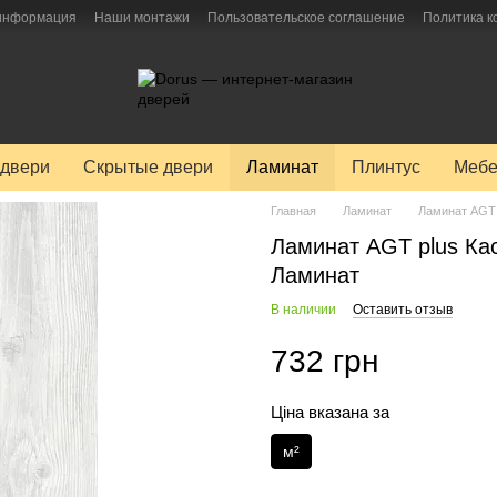
 информация
Наши монтажи
Пользовательское соглашение
Политика 
двери
Скрытые двери
Ламинат
Плинтус
Мебе
Главная
Ламинат
Ламинат AGT 
Ламинат AGT plus Ка
Ламинат
В наличии
Оставить отзыв
732 грн
Ціна вказана за
м²