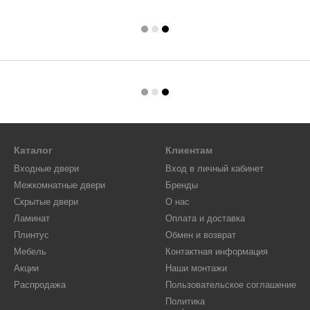
Каталог
Клиентам
Входные двери
Вход в личный кабинет
Межкомнатные двери
Бренды
Скрытые двери
О нас
Ламинат
Оплата и доставка
Плинтус
Обмен и возврат
Мебель
Контактная информация
Акции
Наши монтажи
Распродажа
Пользовательское соглашение
Политика