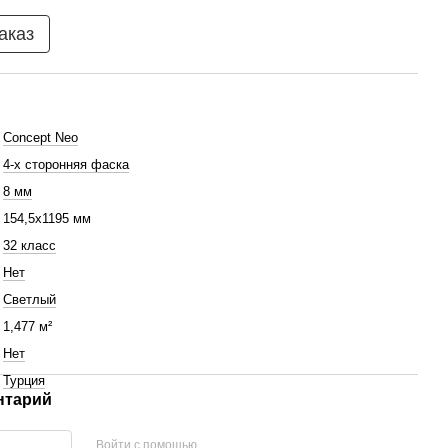
аказ
Concept Neo
4-х сторонняя фаска
8 мм
154,5x1195 мм
32 класс
Нет
Светлый
1,477 м²
Нет
Турция
нтарий
Войти с помощью