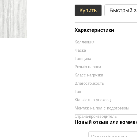
Купить
Быстрый з
Характеристики
Коллекция
Фаска
Толщина
Розмір планки
Класс нагрузки
Влагостойкость
Тон
Кількість в упаковці
Монтаж на пол с подогревом
Страна-производитель
Новый отзыв или комме