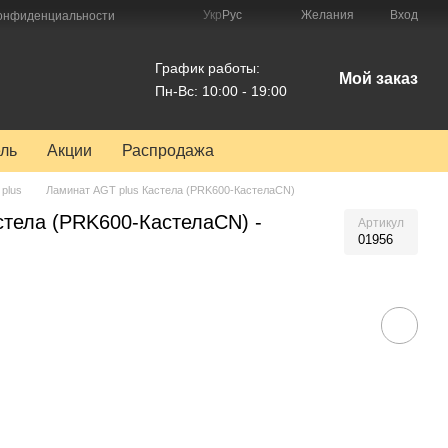
Укр
Рус
Желания
Вход
конфиденциальности
График работы:
Мой заказ
Пн-Вс: 10:00 - 19:00
ль
Акции
Распродажа
plus
Ламинат AGT plus Кастела (PRK600-КастелаCN)
стела (PRK600-КастелаCN) -
Артикул
01956