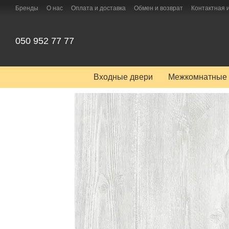
Перейти к основному контенту
Бренды
О нас
Оплата и доставка
Обмен и возврат
Контактная
050 952 77 77
Входные двери
Межкомнатные 