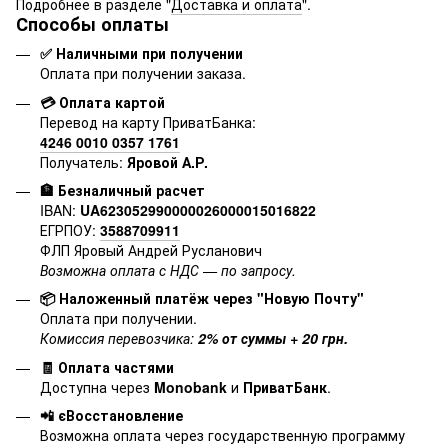
Подробнее в разделе "
Доставка и оплата
".
Способы оплаты
✅ Наличными при получении
Оплата при получении заказа.
💳 Оплата картой
Перевод на карту ПриватБанка:
4246 0010 0357 1761
Получатель:
Яровой А.Р.
🏦 Безналичный расчет
IBAN:
UA623052990000026000015016822
ЕГРПОУ:
3588709911
ФЛП Яровый Андрей Русланович
Возможна оплата с НДС — по запросу.
📦 Наложенный платёж через "Новую Почту"
Оплата при получении.
Комиссия перевозчика:
2% от суммы + 20 грн.
🧾 Оплата частями
Доступна через
Monobank
и
ПриватБанк
.
📲 єВосстановление
Возможна оплата через государственную программу