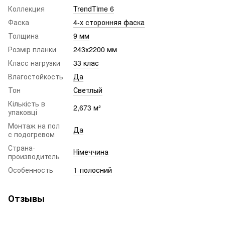
Коллекция
TrendTime 6
Фаска
4-х сторонняя фаска
Толщина
9 мм
Розмір планки
243x2200 мм
Класс нагрузки
33 клас
Влагостойкость
Да
Тон
Светлый
Кількість в
2,673 м²
упаковці
Монтаж на пол
Да
с подогревом
Страна-
Німеччина
производитель
Особенность
1-полосний
Отзывы