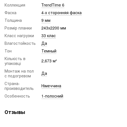
Коллекция
TrendTime 6
Фаска
4-х сторонняя фаска
Толщина
9 мм
Розмір планки
243x2200 мм
Класс нагрузки
33 клас
Влагостойкость
Да
Тон
Темный
Кількість в
2,673 м²
упаковці
Монтаж на пол
Да
с подогревом
Страна-
Німеччина
производитель
Особенность
1-полосний
Отзывы