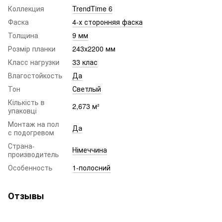
Коллекция
TrendTime 6
Фаска
4-х сторонняя фаска
Толщина
9 мм
Розмір планки
243x2200 мм
Класс нагрузки
33 клас
Влагостойкость
Да
Тон
Светлый
Кількість в
2,673 м²
упаковці
Монтаж на пол
Да
с подогревом
Страна-
Німеччина
производитель
Особенность
1-полосний
Отзывы