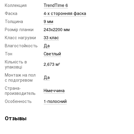
Коллекция
TrendTime 6
Фаска
4-х сторонняя фаска
Толщина
9 мм
Розмір планки
243x2200 мм
Класс нагрузки
33 клас
Влагостойкость
Да
Тон
Светлый
Кількість в
2,673 м²
упаковці
Монтаж на пол
Да
с подогревом
Страна-
Німеччина
производитель
Особенность
1-полосний
Отзывы