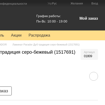
Укр
Рус
Желания
Вход
конфиденциальности
График работы:
Мой заказ
Пн-Вс: 10:00 - 19:00
ль
Акции
Распродажа
RADOR
Ламинат Parador Дуб традиция серо-бежевый (1517691)
 традиция серо-бежевый (1517691)
Артикул
01809
аказ