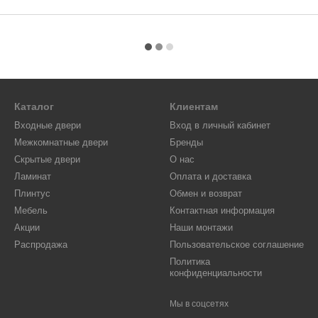
Каталог
Клиентам
Входные двери
Вход в личный кабинет
Межкомнатные двери
Бренды
Скрытые двери
О нас
Ламинат
Оплата и доставка
Плинтус
Обмен и возврат
Мебель
Контактная информация
Акции
Наши монтажи
Распродажа
Пользовательское соглашение
Политика
конфиденциальности
Мы в соцсетях