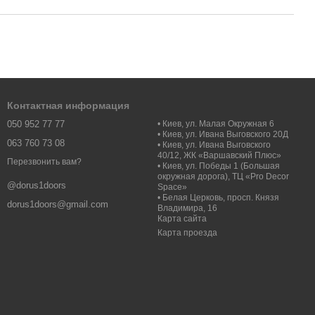
Контактная информация
050 952 77 77
• Киев, ул. Малая Окружная 6
• Киев, ул. Ивана Выговского 20Д
063 760 73 08
• Киев, ул. Ивана Выговского
40/12, ЖК «Варшавский Плюс»
Перезвонить вам?
• Киев, ул. Победы 1 (Большая
окружная дорога), ТЦ «Pro Decor
@dorus1doors
Space»
• Белая Церковь, просп. Князя
dorus1doors@gmail.com
Владимира, 16
Карта сайта
Карта проезда