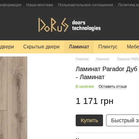
 информация
Наши монтажи
Пользовательское соглашение
Политика 
двери
Скрытые двери
Ламинат
Плинтус
Мебе
Главная
Ламинат
Ламинат PA
Ламинат Parador Дуб
- Ламинат
В наличии
Оставить отзыв
1 171 грн
Купить
Быстрый з