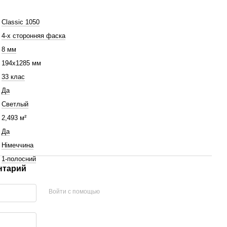
Classic 1050
4-х сторонняя фаска
8 мм
194x1285 мм
33 клас
Да
Светлый
2,493 м²
Да
Німеччина
1-полосний
нтарий
Войти с помощью